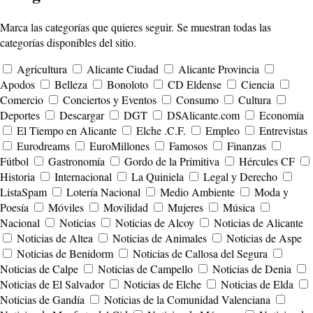
Marca las categorías que quieres seguir. Se muestran todas las
categorías disponibles del sitio.
Agricultura
Alicante Ciudad
Alicante Provincia
Apodos
Belleza
Bonoloto
CD Eldense
Ciencia
Comercio
Conciertos y Eventos
Consumo
Cultura
Deportes
Descargar
DGT
DSAlicante.com
Economía
El Tiempo en Alicante
Elche .C.F.
Empleo
Entrevistas
Eurodreams
EuroMillones
Famosos
Finanzas
Fútbol
Gastronomía
Gordo de la Primitiva
Hércules CF
Historia
Internacional
La Quiniela
Legal y Derecho
ListaSpam
Lotería Nacional
Medio Ambiente
Moda y
Poesía
Móviles
Movilidad
Mujeres
Música
Nacional
Noticias
Noticias de Alcoy
Noticias de Alicante
Noticias de Altea
Noticias de Animales
Noticias de Aspe
Noticias de Benidorm
Noticias de Callosa del Segura
Noticias de Calpe
Noticias de Campello
Noticias de Denia
Noticias de El Salvador
Noticias de Elche
Noticias de Elda
Noticias de Gandía
Noticias de la Comunidad Valenciana