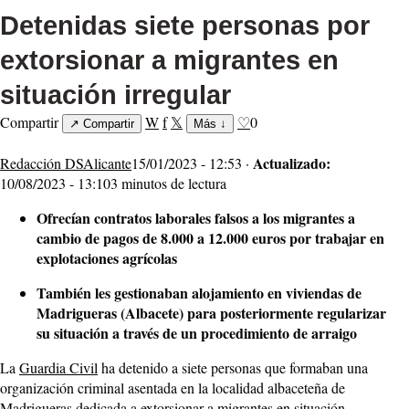
Detenidas siete personas por
extorsionar a migrantes en
situación irregular
Compartir
W
f
𝕏
♡
0
↗
Compartir
Más
↓
Actualizado:
Redacción DSAlicante
15/01/2023 - 12:53 ·
10/08/2023 - 13:10
3 minutos de lectura
Ofrecían contratos laborales falsos a los migrantes a
cambio de pagos de 8.000 a 12.000 euros por trabajar en
explotaciones agrícolas
También les gestionaban alojamiento en viviendas de
Madrigueras (Albacete) para posteriormente regularizar
su situación a través de un procedimiento de arraigo
La
Guardia Civil
ha detenido a siete personas que formaban una
organización criminal asentada en la localidad albaceteña de
Madrigueras dedicada a extorsionar a migrantes en situación