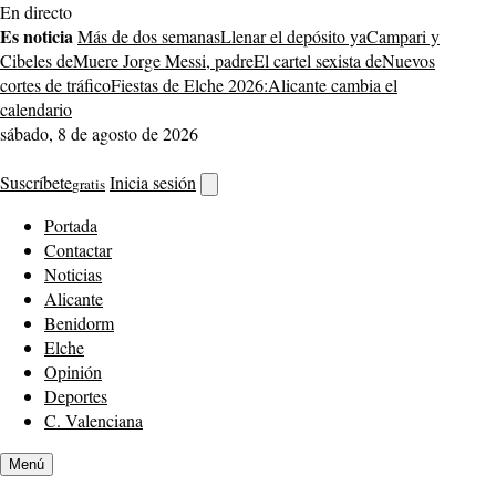
Saltar
En directo
al
Es noticia
Más de dos semanas
Llenar el depósito ya
Campari y
contenido
Cibeles de
Muere Jorge Messi, padre
El cartel sexista de
Nuevos
cortes de tráfico
Fiestas de Elche 2026:
Alicante cambia el
calendario
sábado, 8 de agosto de 2026
Suscríbete
Inicia sesión
gratis
Abrir
buscador
Portada
Contactar
Noticias
Alicante
Benidorm
Elche
Opinión
Deportes
C. Valenciana
Menú