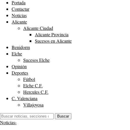
Portada
Contactar
Noticias
Alicante
Alicante Ciudad
Alicante Provincia
Sucesos en Alicante
Benidorm
Elche
Sucesos Elche
Opinión
Deportes
Fútbol
Elche C.F.
Hercules C.F.
C. Valenciana
Villajoyosa
Buscar:
Buscar
Noticias
›