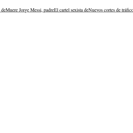
 de
Muere Jorge Messi, padre
El cartel sexista de
Nuevos cortes de tráfic