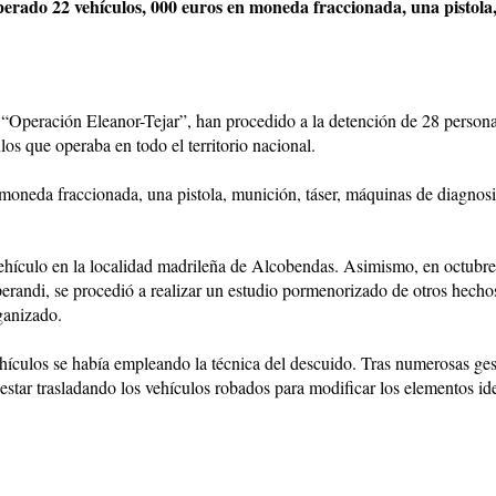
perado 22 vehículos,
000 euros en moneda fraccionada, una pistola,
a “Operación Eleanor-Tejar”, han procedido a la detención de 28 persona
os que operaba en todo el territorio nacional.
oneda fraccionada, una pistola, munición, táser, máquinas de diagnosis,
 vehículo en la localidad madrileña de Alcobendas. Asimismo, en octubre
randi, se procedió a realizar un estudio pormenorizado de otros hechos 
ganizado.
ehículos se había empleando la técnica del descuido. Tras numerosas ges
star trasladando los vehículos robados para modificar los elementos iden