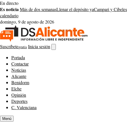
Saltar
En directo
al
Es noticia
Más de dos semanas
Llenar el depósito ya
Campari y Cibeles
contenido
calendario
domingo, 9 de agosto de 2026
Suscríbete
Inicia sesión
gratis
Abrir
buscador
Portada
Contactar
Noticias
Alicante
Benidorm
Elche
Opinión
Deportes
C. Valenciana
Menú