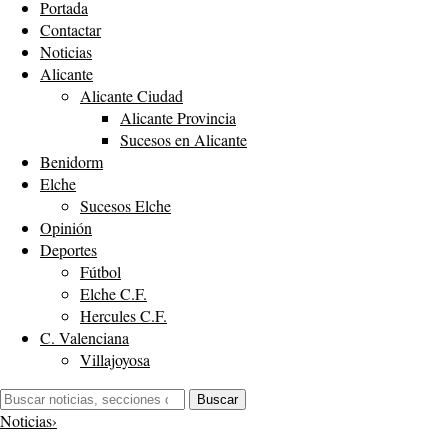
Portada
Contactar
Noticias
Alicante
Alicante Ciudad
Alicante Provincia
Sucesos en Alicante
Benidorm
Elche
Sucesos Elche
Opinión
Deportes
Fútbol
Elche C.F.
Hercules C.F.
C. Valenciana
Villajoyosa
Buscar:
Buscar
Noticias
›