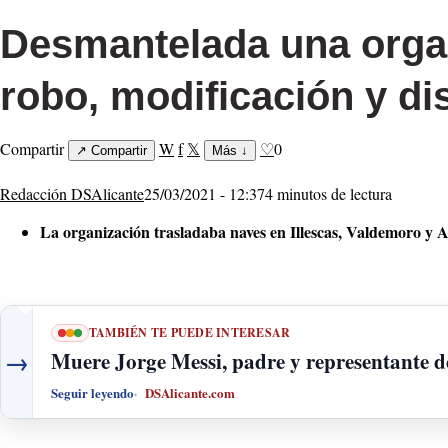
Desmantelada una organ
robo, modificación y di
Compartir
W
f
𝕏
♡
0
↗
Compartir
Más
↓
Redacción DSAlicante
25/03/2021 - 12:37
4 minutos de lectura
La organización trasladaba naves en Illescas, Valdemoro y Ar
TAMBIÉN TE PUEDE INTERESAR
→
Muere Jorge Messi, padre y representante de
Seguir leyendo
DSAlicante.com