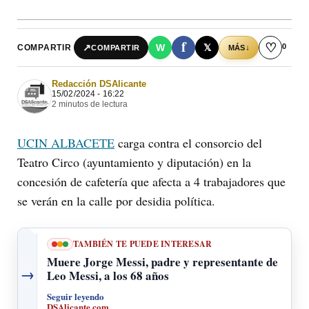
f
♡
0
↗
W
𝕏
COMPARTIR
↓
COMPARTIR
MÁS
Redacción DSAlicante
15/02/2024 - 16:22
2 minutos de lectura
UCIN ALBACETE
carga contra el consorcio del
Teatro Circo (ayuntamiento y diputación) en la
concesión de cafetería que afecta a 4 trabajadores que
se verán en la calle por desidia política.
TAMBIÉN TE PUEDE INTERESAR
Muere Jorge Messi, padre y representante de
→
Leo Messi, a los 68 años
Seguir leyendo
DSAlicante.com