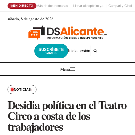
Más de dos semanas
Llenar el depósito ya
Campari y Cibele
EN DIRECTO
sábado, 8 de agosto de 2026
SUSCRÍBETE
Inicia sesión
GRATIS
Menú
›
NOTICIAS
Desidia política en el Teatro
Circo a costa de los
trabajadores