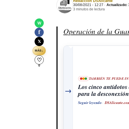
Redacción DSAlicante
30/08/2021 - 12:27 ·
Actualizado:
3
3 minutos de lectura
W
Operación de la Gua
f
𝕏
↓
MÁS
♡
0
TAMBIÉN TE PUEDE I
Los cinco antídotos 
→
para la desconexión
Seguir leyendo
DSAlicante.co