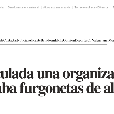
 la
Benidorm se encamina al
Alcoy estrena una vía
Torrevieja ofrece 450 euros
ada
Contactar
Noticias
Alicante
Benidorm
Elche
Opinión
Deportes
C. Valenciana
Me
culada una organiza
aba furgonetas de a