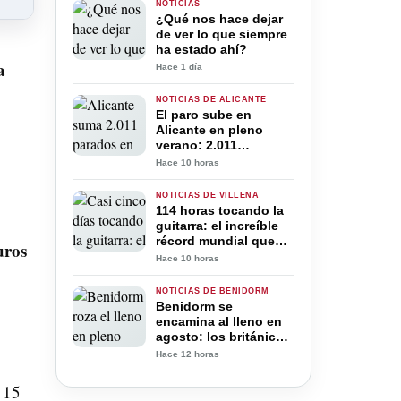
NOTICIAS
¿Qué nos hace dejar
de ver lo que siempre
ha estado ahí?
a
Hace 1 día
NOTICIAS DE ALICANTE
El paro sube en
Alicante en pleno
verano: 2.011
desempleados más
Hace 10 horas
pese al récord de
trabajadores
NOTICIAS DE VILLENA
114 horas tocando la
guitarra: el increíble
récord mundial que
uros
José “El Gran Jota”
Hace 10 horas
intenta conseguir en
Villena
NOTICIAS DE BENIDORM
Benidorm se
encamina al lleno en
agosto: los británicos
ya superan a los
Hace 12 horas
españoles en sus
hoteles
 15