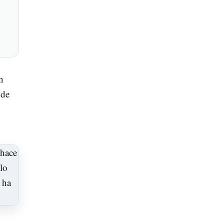
n
 de