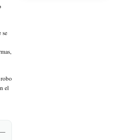
o
 se
rmas,
 robo
n el