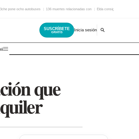
Elche pone ocho autobuses
136 muertes relacionadas con
Elda consigue una nueva
SUSCRÍBETE
Inicia sesión
GRATIS
nú
ción que
lquiler