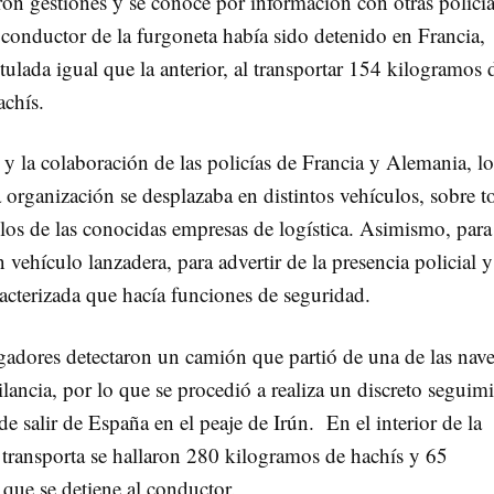
aron gestiones y se conoce por información con otras policí
 conductor de la furgoneta había sido detenido en Francia,
ulada igual que la anterior, al transportar 154 kilogramos 
chís.
y la colaboración de las policías de Francia y Alemania, lo
 organización se desplazaba en distintos vehículos, sobre 
 los de las conocidas empresas de logística. Asimismo, para
n vehículo lanzadera, para advertir de la presencia policial y
racterizada que hacía funciones de seguridad.
igadores detectaron un camión que partió de una de las nav
lancia, por lo que se procedió a realiza un discreto seguim
 de salir de España en el peaje de Irún. En el interior de la
e transporta se hallaron 280 kilogramos de hachís y 65
que se detiene al conductor.