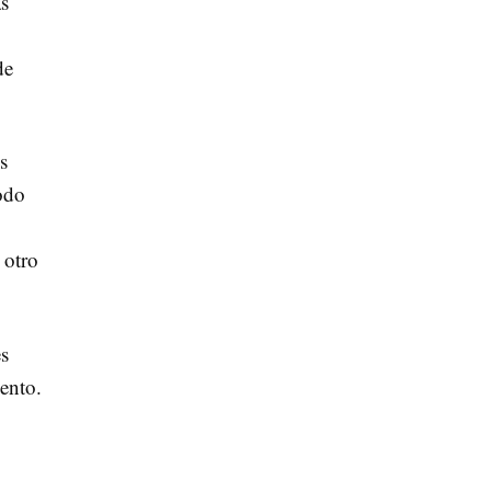
as
de
s
todo
 otro
es
iento.