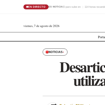
EN DIRECTO
El paro sube en
114 horas tocando
ES NOTICIA
viernes, 7 de agosto de 2026
Port
›
NOTICIAS
Desarti
utiliz