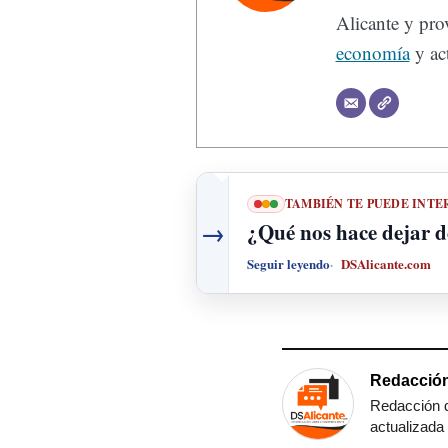
Alicante y prov
economía
y act
TAMBIÉN TE PUEDE INTE
→
¿Qué nos hace dejar d
Seguir leyendo
DSAlicante.com
Redacción
Redacción d
actualizada 