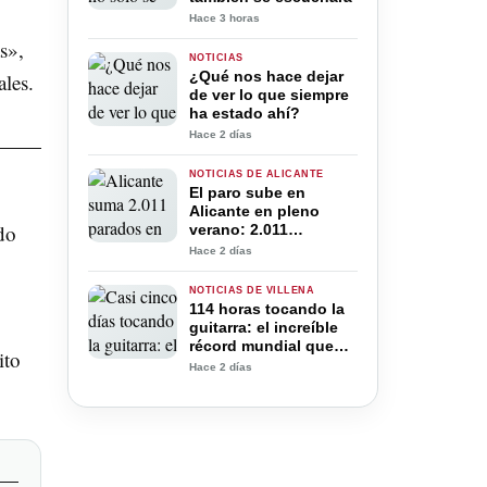
Hace 3 horas
s»,
NOTICIAS
¿Qué nos hace dejar
ales.
de ver lo que siempre
ha estado ahí?
Hace 2 días
NOTICIAS DE ALICANTE
El paro sube en
Alicante en pleno
do
verano: 2.011
desempleados más
Hace 2 días
pese al récord de
trabajadores
NOTICIAS DE VILLENA
114 horas tocando la
guitarra: el increíble
récord mundial que
ito
José “El Gran Jota”
Hace 2 días
intenta conseguir en
Villena