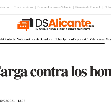
visa por
El eclipse de sol
Estopa ofrecerá en Valencia
Filosofía de Foucault
El Pr
ada
Contactar
Noticias
Alicante
Benidorm
Elche
Opinión
Deportes
C. Valenciana
Me
arga contra los ho
0/08/2021 - 13:22