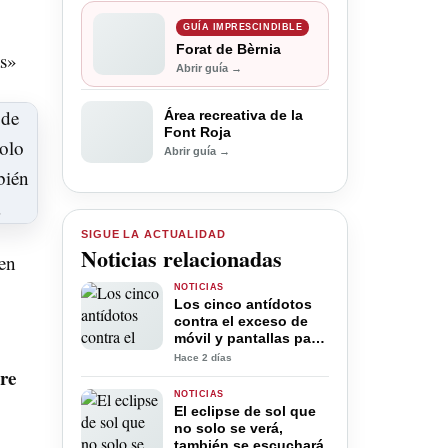
GUÍA IMPRESCINDIBLE
Forat de Bèrnia
as»
Abrir guía →
Área recreativa de la
Font Roja
Abrir guía →
SIGUE LA ACTUALIDAD
Noticias relacionadas
en
NOTICIAS
Los cinco antídotos
contra el exceso de
móvil y pantallas para
la desconexión digital
Hace 2 días
en verano
re
NOTICIAS
El eclipse de sol que
no solo se verá,
también se escuchará