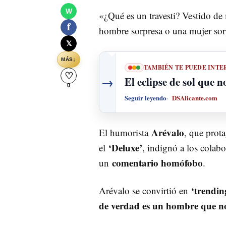
W
«¿Qué es un travesti? Vestido de
f
hombre sorpresa o una mujer sor
𝕏
↓
MÁS
TAMBIÉN TE PUEDE INTE
♡
→
El eclipse de sol que n
0
Seguir leyendo
DSAlicante.com
Arévalo
E
l humorista
, que prot
‘Deluxe’
el
, indignó a los colabo
comentario homófobo
un
.
‘trendin
Arévalo se convirtió en
de verdad es un hombre que n