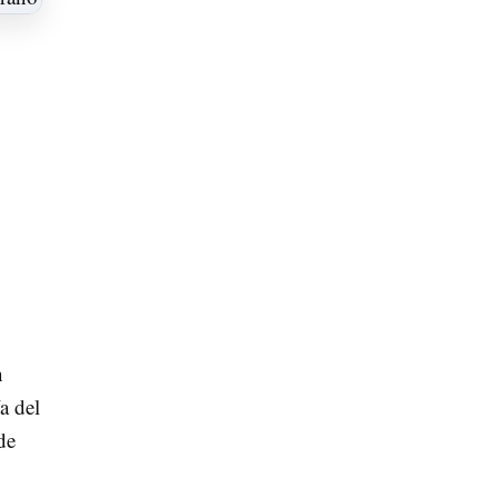
n
a del
de