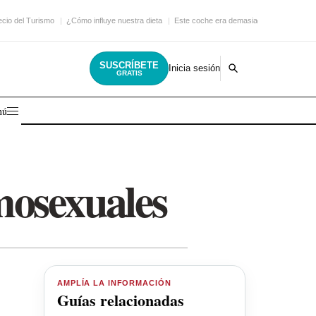
ecio del Turismo
¿Cómo influye nuestra dieta
Este coche era demasiado
SUSCRÍBETE
Inicia sesión
GRATIS
nú
mosexuales
AMPLÍA LA INFORMACIÓN
Guías relacionadas