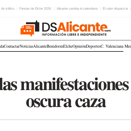
de tráfico
Fiestas de Elche 2026:
Alicante cambia el calendario
El calor dispara la
ada
Contactar
Noticias
Alicante
Benidorm
Elche
Opinión
Deportes
C. Valenciana
Me
las manifestaciones
oscura caza