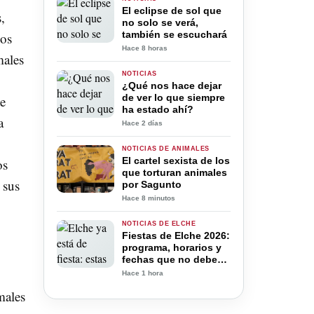
El eclipse de sol que
,
no solo se verá,
también se escuchará
cos
Hace 8 horas
males
NOTICIAS
¿Qué nos hace dejar
de ver lo que siempre
e
ha estado ahí?
a
Hace 2 días
NOTICIAS DE ANIMALES
El cartel sexista de los
os
que torturan animales
 sus
por Sagunto
Hace 8 minutos
NOTICIAS DE ELCHE
Fiestas de Elche 2026:
programa, horarios y
fechas que no debes
perderte hasta el 15
Hace 1 hora
de agosto
males