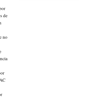
por
os de
n
e no
e
ancia
por
NAC
or