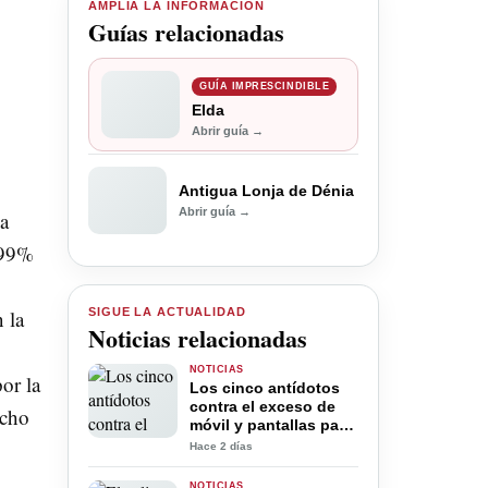
AMPLÍA LA INFORMACIÓN
Guías relacionadas
GUÍA IMPRESCINDIBLE
Elda
Abrir guía →
Antigua Lonja de Dénia
Abrir guía →
la
 99%
 la
SIGUE LA ACTUALIDAD
Noticias relacionadas
NOTICIAS
or la
Los cinco antídotos
contra el exceso de
echo
móvil y pantallas para
la desconexión digital
Hace 2 días
en verano
NOTICIAS