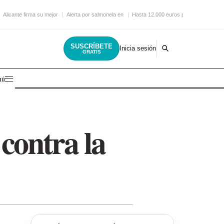
Alicante firma su mejor
Alerta por salmonela en
Hasta 12.000 euros por
SUSCRÍBETE
Inicia sesión
GRATIS
nú
 contra la