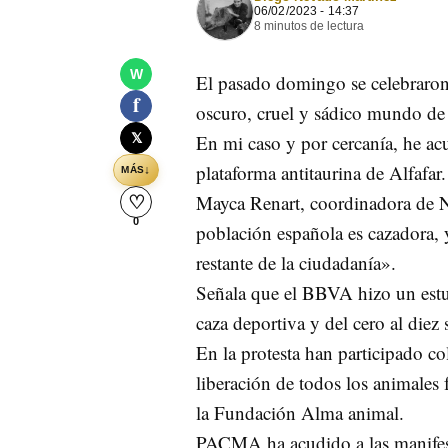
06/02/2023 - 14:37
8 minutos de lectura
W
El pasado domingo se celebraron 
f
oscuro, cruel y sádico mundo de 
𝕏
En mi caso y por cercanía, he ac
plataforma antitaurina de Alfafar.
↓
MÁS
Mayca Renart, coordinadora de N
♡
0
población española es cazadora, 
restante de la ciudadanía».
Señala que el BBVA hizo un estud
caza deportiva y del cero al diez 
En la protesta han participado c
liberación de todos los animales
la Fundación Alma animal.
PACMA ha acudido a las manifes