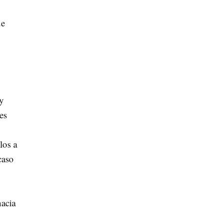
ue
 y
es
los a
caso
hacia