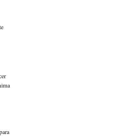
te
cer
ínima
para