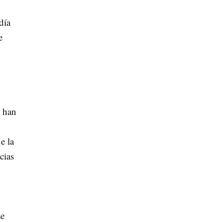
día
e
e han
e la
cias
se