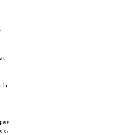
y
as.
 la
 para
e es