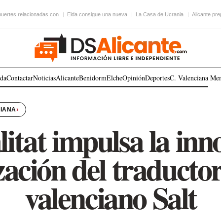
uertes relacionadas con
Elda consigue una nueva
La Casa de Ucrania
Alicante pr
ada
Contactar
Noticias
Alicante
Benidorm
Elche
Opinión
Deportes
C. Valenciana
Me
›
CIANA
itat impulsa la inn
zación del traducto
valenciano Salt