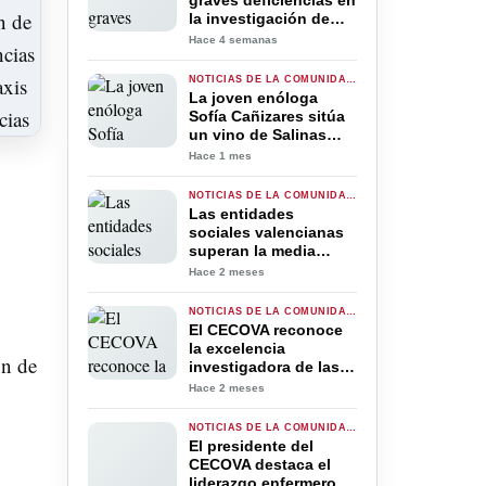
graves deficiencias en
la investigación de
varias denuncias por
Hace 4 semanas
mala praxis en
Emergencias
NOTICIAS DE LA COMUNIDAD VALENCIANA
La joven enóloga
Sofía Cañizares sitúa
un vino de Salinas
como el mejor
Hace 1 mes
puntuado de la
Comunidad
NOTICIAS DE LA COMUNIDAD VALENCIANA
Valenciana en
Las entidades
Decanter 2026
sociales valencianas
superan la media
nacional en
Hace 2 meses
profesionalización:
58,6 % frente al 57,5 %
NOTICIAS DE LA COMUNIDAD VALENCIANA
El CECOVA reconoce
la excelencia
ón de
investigadora de las
enfermeras residentes
Hace 2 meses
de la Comunitat
Valenciana con tres
NOTICIAS DE LA COMUNIDAD VALENCIANA
premios
El presidente del
CECOVA destaca el
liderazgo enfermero