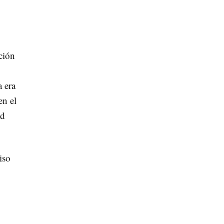
ción
a era
en el
ad
iso