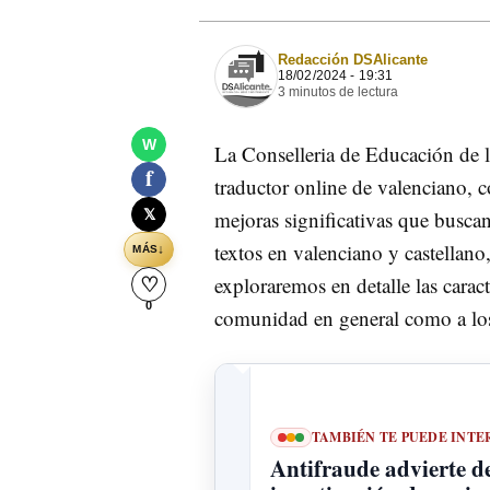
Redacción DSAlicante
18/02/2024 - 19:31
3 minutos de lectura
W
La Conselleria de Educación de l
f
traductor online de valenciano, 
𝕏
mejoras significativas que buscan 
textos en valenciano y castellano,
↓
MÁS
exploraremos en detalle las caract
♡
0
comunidad en general como a los
TAMBIÉN TE PUEDE INTE
Antifraude advierte de