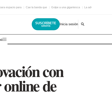
epara espacio para
Cae la banda que
Golpe a una gigantesca
La advertencia para q
SUSCRÍBETE
Inicia sesión
GRATIS
nú
ovación con
r online de