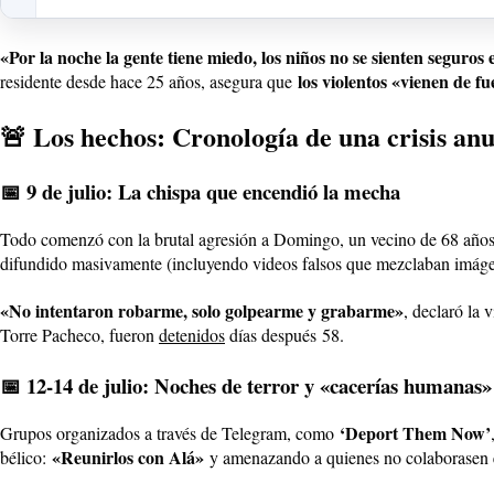
«Por la noche la gente tiene miedo, los niños no se sienten seguros 
los violentos «vienen de f
residente desde hace 25 años, asegura que
🚨 Los hechos: Cronología de una crisis an
📅 9 de julio: La chispa que encendió la mecha
Todo comenzó con la brutal agresión a Domingo, un vecino de 68 años, 
difundido masivamente (incluyendo videos falsos que mezclaban imágen
«No intentaron robarme, solo golpearme y grabarme»
, declaró la 
Torre Pacheco, fueron
detenidos
días después
5
8
.
📅 12-14 de julio: Noches de terror y «cacerías humanas»
‘Deport Them Now’
Grupos organizados a través de Telegram, como
«Reunirlos con Alá»
bélico:
y amenazando a quienes no colaborasen e