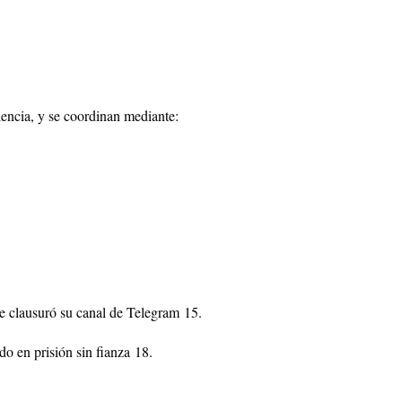
encia, y se coordinan mediante:
se clausuró su canal de Telegram
1
5
.
do en prisión sin fianza
1
8
.