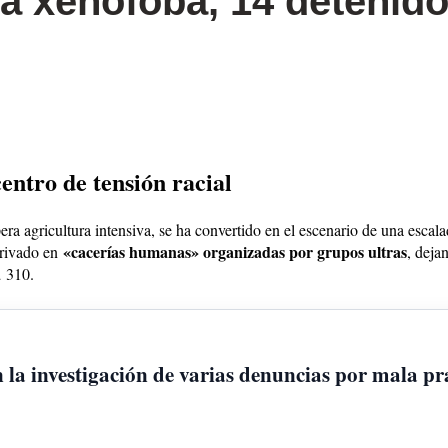
ia xenófoba, 14 detenid
entro de tensión racial
a agricultura intensiva, se ha convertido en el escenario de una escal
«cacerías humanas» organizadas por grupos ultras
erivado en
, deja
a
3
10
.
n la investigación de varias denuncias por mala pr