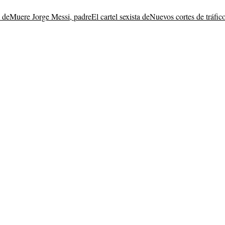
 de
Muere Jorge Messi, padre
El cartel sexista de
Nuevos cortes de tráfic