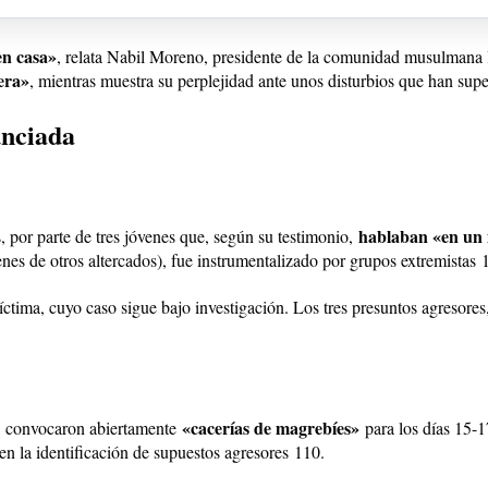
en casa»
, relata Nabil Moreno, presidente de la comunidad musulmana l
uera»
, mientras muestra su perplejidad ante unos disturbios que han su
unciada
hablaban «en un 
por parte de tres jóvenes que, según su testimonio,
es de otros altercados), fue instrumentalizado por grupos extremistas
víctima, cuyo caso sigue bajo investigación. Los tres presuntos agresore
«cacerías de magrebíes»
, convocaron abiertamente
para los días 15-1
n la identificación de supuestos agresores
1
10
.