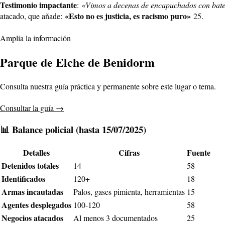
Testimonio impactante
:
«Vimos a decenas de encapuchados con bates
«Esto no es justicia, es racismo puro»
atacado, que añade:
2
5
.
Amplía la información
Parque de Elche de Benidorm
Consulta nuestra guía práctica y permanente sobre este lugar o tema.
Consultar la guía
→
📊 Balance policial (hasta 15/07/2025)
Detalles
Cifras
Fuente
Detenidos totales
14
5
8
Identificados
120+
1
8
Armas incautadas
Palos, gases pimienta, herramientas
1
5
Agentes desplegados
100-120
5
8
Negocios atacados
Al menos 3 documentados
2
5