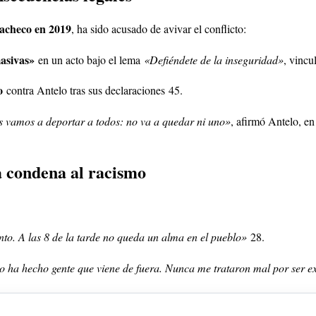
Pacheco en 2019
, ha sido acusado de avivar el conflicto:
asivas»
en un acto bajo el lema
«Defiéndete de la inseguridad»
, vinc
o
contra Antelo tras sus declaraciones
4
5
.
es vamos a deportar a todos: no va a quedar ni uno»
, afirmó Antelo, e
la condena al racismo
nto. A las 8 de la tarde no queda un alma en el pueblo»
2
8
.
o ha hecho gente que viene de fuera. Nunca me trataron mal por ser e