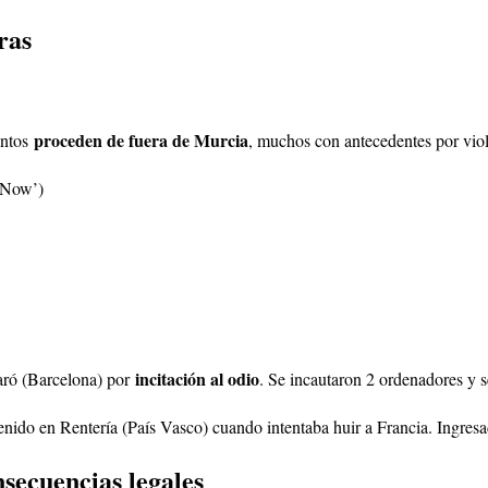
ras
proceden de fuera de Murcia
entos
, muchos con antecedentes por viol
 Now’)
incitación al odio
aró (Barcelona) por
. Se incautaron 2 ordenadores y 
enido en Rentería (País Vasco) cuando intentaba huir a Francia. Ingresa
nsecuencias legales