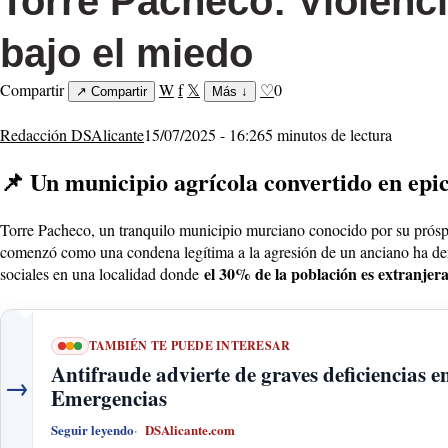
Torre Pacheco: Violenc
bajo el miedo
Compartir
W
f
𝕏
♡
0
↗
Compartir
Más
↓
Redacción DSAlicante
15/07/2025 - 16:26
5 minutos de lectura
📌 Un municipio agrícola convertido en epic
Torre Pacheco, un tranquilo municipio murciano conocido por su prósper
comenzó como una condena legítima a la agresión de un anciano ha d
el 30% de la población es extranjer
sociales en una localidad donde
TAMBIÉN TE PUEDE INTERESAR
Antifraude advierte de graves deficiencias e
→
Emergencias
Seguir leyendo
DSAlicante.com