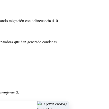
ulando migración con delincuencia
4
10
.
n palabras que han generado condenas
xtranjero»
2
.