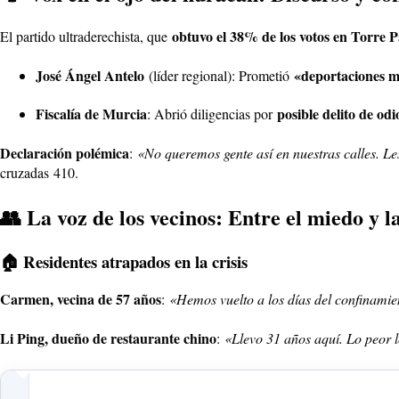
obtuvo el 38% de los votos en Torre 
El partido ultraderechista, que
José Ángel Antelo
«deportaciones m
(líder regional): Prometió
Fiscalía de Murcia
posible delito de odi
: Abrió diligencias por
Declaración polémica
:
«No queremos gente así en nuestras calles. L
cruzadas
4
10
.
👥 La voz de los vecinos: Entre el miedo y 
🏠 Residentes atrapados en la crisis
Carmen, vecina de 57 años
:
«Hemos vuelto a los días del confinamie
Li Ping, dueño de restaurante chino
:
«Llevo 31 años aquí. Lo peor l