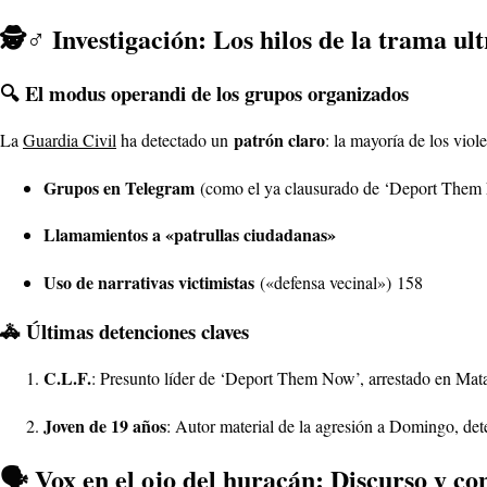
🕵️♂️ Investigación: Los hilos de la trama ult
🔍 El modus operandi de los grupos organizados
patrón claro
La
Guardia Civil
ha detectado un
: la mayoría de los viol
Grupos en Telegram
(como el ya clausurado de ‘Deport Them
Llamamientos a «patrullas ciudadanas»
Uso de narrativas victimistas
(«defensa vecinal»)
1
5
8
🚓 Últimas detenciones claves
C.L.F.
: Presunto líder de ‘Deport Them Now’, arrestado en Mat
Joven de 19 años
: Autor material de la agresión a Domingo, det
🗣️ Vox en el ojo del huracán: Discurso y co