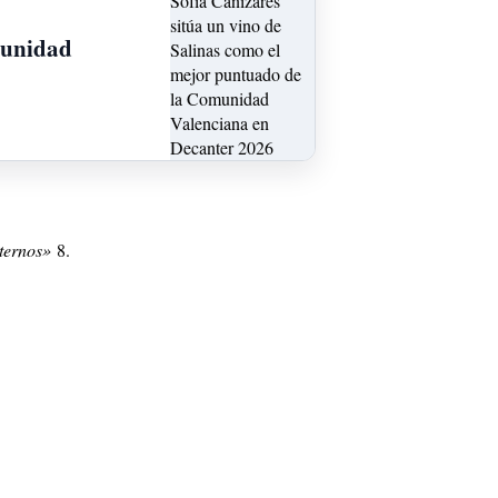
munidad
xternos»
8
.