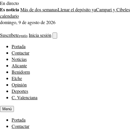
Saltar
En directo
al
Es noticia
Más de dos semanas
Llenar el depósito ya
Campari y Cibeles
contenido
calendario
domingo, 9 de agosto de 2026
Suscríbete
Inicia sesión
gratis
Abrir
buscador
Portada
Contactar
Noticias
Alicante
Benidorm
Elche
Opinión
Deportes
C. Valenciana
Menú
Portada
Contactar