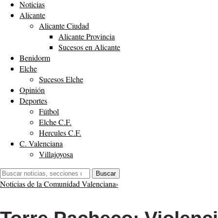
Noticias
Alicante
Alicante Ciudad
Alicante Provincia
Sucesos en Alicante
Benidorm
Elche
Sucesos Elche
Opinión
Deportes
Fútbol
Elche C.F.
Hercules C.F.
C. Valenciana
Villajoyosa
Buscar:
Buscar
Noticias de la Comunidad Valenciana
›