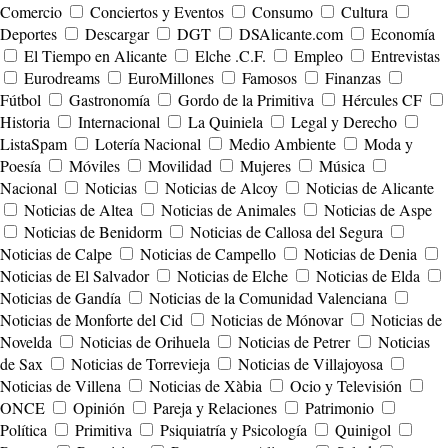
Comercio
Conciertos y Eventos
Consumo
Cultura
Deportes
Descargar
DGT
DSAlicante.com
Economía
El Tiempo en Alicante
Elche .C.F.
Empleo
Entrevistas
Eurodreams
EuroMillones
Famosos
Finanzas
Fútbol
Gastronomía
Gordo de la Primitiva
Hércules CF
Historia
Internacional
La Quiniela
Legal y Derecho
ListaSpam
Lotería Nacional
Medio Ambiente
Moda y
Poesía
Móviles
Movilidad
Mujeres
Música
Nacional
Noticias
Noticias de Alcoy
Noticias de Alicante
Noticias de Altea
Noticias de Animales
Noticias de Aspe
Noticias de Benidorm
Noticias de Callosa del Segura
Noticias de Calpe
Noticias de Campello
Noticias de Denia
Noticias de El Salvador
Noticias de Elche
Noticias de Elda
Noticias de Gandía
Noticias de la Comunidad Valenciana
Noticias de Monforte del Cid
Noticias de Mónovar
Noticias de
Novelda
Noticias de Orihuela
Noticias de Petrer
Noticias
de Sax
Noticias de Torrevieja
Noticias de Villajoyosa
Noticias de Villena
Noticias de Xàbia
Ocio y Televisión
ONCE
Opinión
Pareja y Relaciones
Patrimonio
Política
Primitiva
Psiquiatría y Psicología
Quinigol