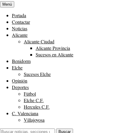
Menú
Portada
Contactar
Noticias
Alicante
Alicante Ciudad
Alicante Provincia
Sucesos en Alicante
Benidorm
Elche
Sucesos Elche
Opinión
Deportes
Fútbol
Elche C.F.
Hercules C.F.
C. Valenciana
Villajoyosa
Buscar:
Buscar