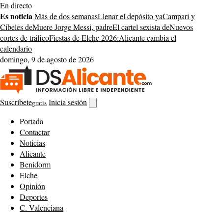
Saltar
En directo
al
Es noticia
Más de dos semanas
Llenar el depósito ya
Campari y
contenido
Cibeles de
Muere Jorge Messi, padre
El cartel sexista de
Nuevos
cortes de tráfico
Fiestas de Elche 2026:
Alicante cambia el
calendario
domingo, 9 de agosto de 2026
Suscríbete
Inicia sesión
gratis
Abrir
buscador
Portada
Contactar
Noticias
Alicante
Benidorm
Elche
Opinión
Deportes
C. Valenciana