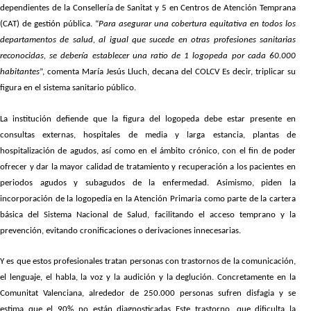
dependientes de la Consellería de Sanitat y 5 en Centros de Atención Temprana
(CAT) de gestión pública. “
Para asegurar una cobertura equitativa en todos los
departamentos de salud, al igual que sucede en otras profesiones sanitarias
reconocidas, se debería establecer una ratio de 1 logopeda por cada 60.000
habitantes
”, comenta María Jesús Lluch, decana del COLCV Es decir, triplicar su
figura en el sistema sanitario público.
La institución defiende que la figura del logopeda debe estar presente en
consultas externas, hospitales de media y larga estancia, plantas de
hospitalización de agudos, así como en el ámbito crónico, con el fin de poder
ofrecer y dar la mayor calidad de tratamiento y recuperación a los pacientes en
periodos agudos y subagudos de la enfermedad. Asimismo, piden la
incorporación de la logopedia en la Atención Primaria como parte de la cartera
básica del Sistema Nacional de Salud, facilitando el acceso temprano y la
prevención, evitando cronificaciones o derivaciones innecesarias.
Y es que estos profesionales tratan personas con trastornos de la comunicación,
el lenguaje, el habla, la voz y la audición y la deglución. Concretamente en la
Comunitat Valenciana, alrededor de 250.000 personas sufren disfagia y se
estima que el 90% no están diagnosticadas Este trastorno, que dificulta la