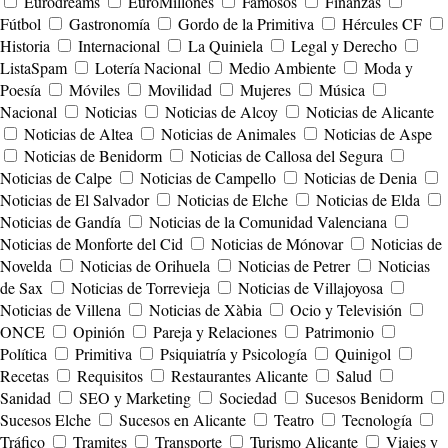
Eurodreams
EuroMillones
Famosos
Finanzas
Fútbol
Gastronomía
Gordo de la Primitiva
Hércules CF
Historia
Internacional
La Quiniela
Legal y Derecho
ListaSpam
Lotería Nacional
Medio Ambiente
Moda y
Poesía
Móviles
Movilidad
Mujeres
Música
Nacional
Noticias
Noticias de Alcoy
Noticias de Alicante
Noticias de Altea
Noticias de Animales
Noticias de Aspe
Noticias de Benidorm
Noticias de Callosa del Segura
Noticias de Calpe
Noticias de Campello
Noticias de Denia
Noticias de El Salvador
Noticias de Elche
Noticias de Elda
Noticias de Gandía
Noticias de la Comunidad Valenciana
Noticias de Monforte del Cid
Noticias de Mónovar
Noticias de
Novelda
Noticias de Orihuela
Noticias de Petrer
Noticias
de Sax
Noticias de Torrevieja
Noticias de Villajoyosa
Noticias de Villena
Noticias de Xàbia
Ocio y Televisión
ONCE
Opinión
Pareja y Relaciones
Patrimonio
Política
Primitiva
Psiquiatría y Psicología
Quinigol
Recetas
Requisitos
Restaurantes Alicante
Salud
Sanidad
SEO y Marketing
Sociedad
Sucesos Benidorm
Sucesos Elche
Sucesos en Alicante
Teatro
Tecnología
Tráfico
Tramites
Transporte
Turismo Alicante
Viajes y