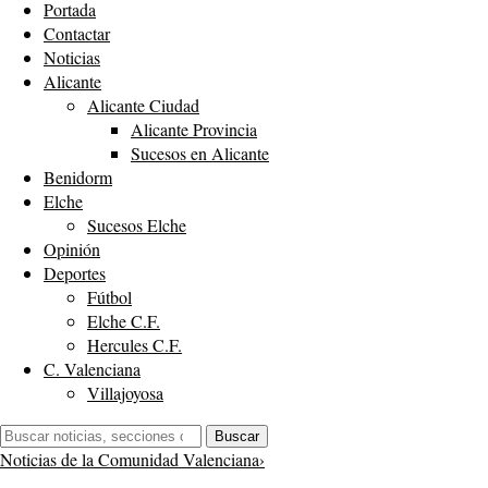
Portada
Contactar
Noticias
Alicante
Alicante Ciudad
Alicante Provincia
Sucesos en Alicante
Benidorm
Elche
Sucesos Elche
Opinión
Deportes
Fútbol
Elche C.F.
Hercules C.F.
C. Valenciana
Villajoyosa
Buscar:
Buscar
Noticias de la Comunidad Valenciana
›