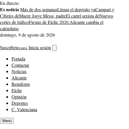
Saltar
En directo
al
Es noticia
Más de dos semanas
Llenar el depósito ya
Campari y
contenido
Cibeles de
Muere Jorge Messi, padre
El cartel sexista de
Nuevos
cortes de tráfico
Fiestas de Elche 2026:
Alicante cambia el
calendario
domingo, 9 de agosto de 2026
Suscríbete
Inicia sesión
gratis
Abrir
buscador
Portada
Contactar
Noticias
Alicante
Benidorm
Elche
Opinión
Deportes
C. Valenciana
Menú