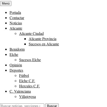
Menú
Portada
Contactar
Noticias
Alicante
Alicante Ciudad
Alicante Provincia
Sucesos en Alicante
Benidorm
Elche
Sucesos Elche
Opinión
Deportes
Fútbol
Elche C.F.
Hercules C.F.
C. Valenciana
Villajoyosa
Buscar:
Buscar