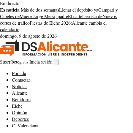
Saltar
En directo
al
Es noticia
Más de dos semanas
Llenar el depósito ya
Campari y
contenido
Cibeles de
Muere Jorge Messi, padre
El cartel sexista de
Nuevos
cortes de tráfico
Fiestas de Elche 2026:
Alicante cambia el
calendario
domingo, 9 de agosto de 2026
Suscríbete
Inicia sesión
gratis
Abrir
buscador
Portada
Contactar
Noticias
Alicante
Benidorm
Elche
Opinión
Deportes
C. Valenciana