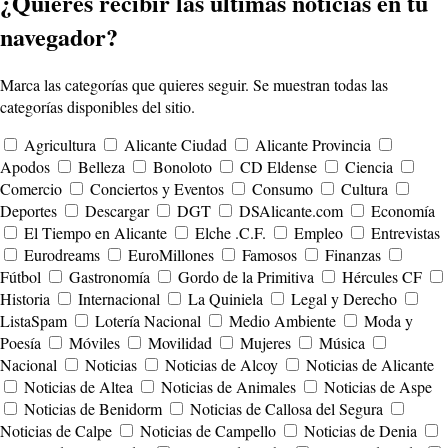
¿Quieres recibir las últimas noticias en tu
navegador?
Marca las categorías que quieres seguir. Se muestran todas las
categorías disponibles del sitio.
Agricultura
Alicante Ciudad
Alicante Provincia
Apodos
Belleza
Bonoloto
CD Eldense
Ciencia
Comercio
Conciertos y Eventos
Consumo
Cultura
Deportes
Descargar
DGT
DSAlicante.com
Economía
El Tiempo en Alicante
Elche .C.F.
Empleo
Entrevistas
Eurodreams
EuroMillones
Famosos
Finanzas
Fútbol
Gastronomía
Gordo de la Primitiva
Hércules CF
Historia
Internacional
La Quiniela
Legal y Derecho
ListaSpam
Lotería Nacional
Medio Ambiente
Moda y
Poesía
Móviles
Movilidad
Mujeres
Música
Nacional
Noticias
Noticias de Alcoy
Noticias de Alicante
Noticias de Altea
Noticias de Animales
Noticias de Aspe
Noticias de Benidorm
Noticias de Callosa del Segura
Noticias de Calpe
Noticias de Campello
Noticias de Denia