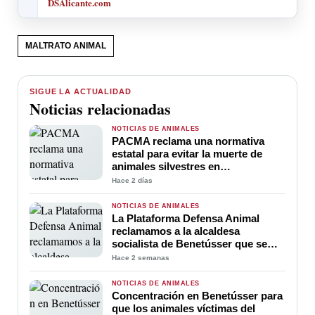
DSAlicante.com
MALTRATO ANIMAL
SIGUE LA ACTUALIDAD
Noticias relacionadas
NOTICIAS DE ANIMALES
PACMA reclama una normativa
estatal para evitar la muerte de
animales silvestres en
infraestructuras humanas
Hace 2 días
NOTICIAS DE ANIMALES
La Plataforma Defensa Animal
reclamamos a la alcaldesa
socialista de Benetússer que se
disculpe por asegurar que no había
Hace 2 semanas
animales entre los escombros
NOTICIAS DE ANIMALES
Concentración en Benetússer para
que los animales víctimas del