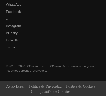
WhatsApp
Facebook
X
Instagram
Bluesky
LinkedIn
TikTok
© 2018 – 2026 DSAlicante.com - DSAlicante® es una marca registrada.
Todos los derechos reservados.
Aviso Legal
Política de Privacidad
Política de Cookies
Configuración de Cookies