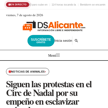
El paro sube en
114 horas tocando la
Benidorm se encamina 
EN DIRECTO
viernes, 7 de agosto de 2026
SUSCRÍBETE
Inicia sesión
GRATIS
Menú
›
NOTICIAS DE ANIMALES
Siguen las protestas en el
Circ de Nadal por su
empeño en esclavizar