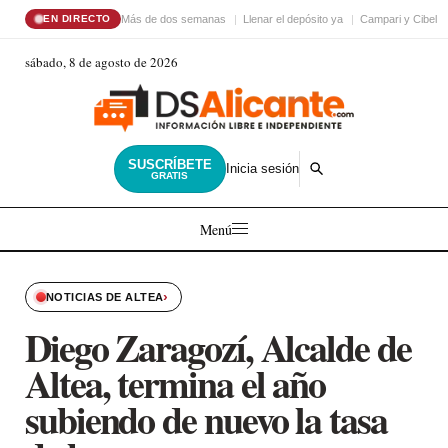
Más de dos semanas
Llenar el depósito ya
Campari y Cibele
EN DIRECTO
sábado, 8 de agosto de 2026
SUSCRÍBETE
Inicia sesión
GRATIS
Menú
›
NOTICIAS DE ALTEA
Diego Zaragozí, Alcalde de
Altea, termina el año
subiendo de nuevo la tasa