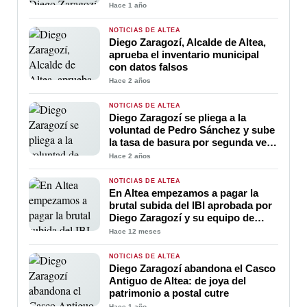
Día comarcal
Hace 1 año
NOTICIAS DE ALTEA
Diego Zaragozí, Alcalde de Altea,
aprueba el inventario municipal
con datos falsos
Hace 2 años
NOTICIAS DE ALTEA
Diego Zaragozí se pliega a la
voluntad de Pedro Sánchez y sube
la tasa de basura por segunda vez
en su primer año de gobierno
Hace 2 años
NOTICIAS DE ALTEA
En Altea empezamos a pagar la
brutal subida del IBI aprobada por
Diego Zaragozí y su equipo de
gobierno un 40% más en nuestros
Hace 12 meses
recibos
NOTICIAS DE ALTEA
Diego Zaragozí abandona el Casco
Antiguo de Altea: de joya del
patrimonio a postal cutre
Hace 1 año