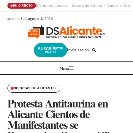
Más de dos semanas
Llenar el depósito ya
Campari y Cibele
EN DIRECTO
sábado, 8 de agosto de 2026
SUSCRÍBETE
Inicia sesión
GRATIS
Menú
›
NOTICIAS DE ALICANTE
Protesta Antitaurina en
Alicante Cientos de
Manifestantes se