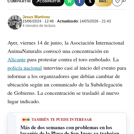
f
♡
17
↗
W
𝕏
COMPARTIR
↓
COMPARTIR
MÁS
Jesus Martinez
15/06/2024 - 12:46 ·
Actualizado:
14/05/2026 - 21:43
4 minutos de lectura
Ayer, viernes 14 de junio, la Asociación Internacional
AnimaNaturalis convocó una concentración en
Alicante
para protestar contra el toro embolado. La
policía nacional
intervino casi al inicio del evento para
informar a los organizadores que debían cambiar de
ubicación según un comunicado de la Subdelegación
de Gobierno. La concentración se trasladó al nuevo
lugar indicado.
TAMBIÉN TE PUEDE INTERESAR
Más de dos semanas con problemas en los
lavapiés de la Playa de San Juan: ya trabajan