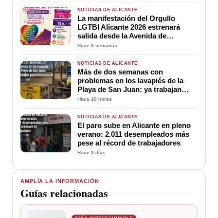
NOTICIAS DE ALICANTE
La manifestación del Orgullo
LGTBI Alicante 2026 estrenará
salida desde la Avenida de
Maisonnave para ganar visibilidad
Hace 3 semanas
y convertir el inicio de la marcha en
una gran celebración de la
NOTICIAS DE ALICANTE
diversidad
Más de dos semanas con
problemas en los lavapiés de la
Playa de San Juan: ya trabajan
para soluciona
Hace 20 horas
NOTICIAS DE ALICANTE
El paro sube en Alicante en pleno
verano: 2.011 desempleados más
pese al récord de trabajadores
Hace 3 días
AMPLÍA LA INFORMACIÓN
Guías relacionadas