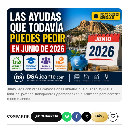
Junio llega con varias convocatorias abiertas que pueden ayudar a
familias, jóvenes, trabajadores y personas con dificultades para acceder
a una vivienda
f
♡
0
↗
W
𝕏
COMPARTIR
↓
COMPARTIR
MÁS