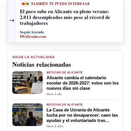
TAMBIÉN TE PUEDE INTERESAR
El paro sube en Alicante en pleno verano:
2.011 desempleados más pese al récord de
→
trabajadores
Seguir leyendo
DSAlicante.com
SIGUE LA ACTUALIDAD
Noticias relacionadas
NOTICIAS DE ALICANTE
Alicante cambia el calendario
escolar de 2026-2027: estos son los
nuevos días sin clase
Hace 1 día
NOTICIAS DE ALICANTE
La Casa de Ucrania de Alicante
lucha por no desaparecer: caen las
ayudas y el voluntariado tras
cuatro años de guerra
Hace 3 días