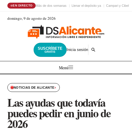
Más de dos semanas
Llenar el depósito ya
Campari y Cibele
EN DIRECTO
domingo, 9 de agosto de 2026
SUSCRÍBETE
Inicia sesión
GRATIS
Menú
›
NOTICIAS DE ALICANTE
Las ayudas que todavía
puedes pedir en junio de
2026