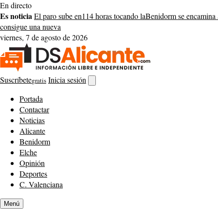
Saltar
En directo
al
Es noticia
El paro sube en
114 horas tocando la
Benidorm se encamina 
contenido
consigue una nueva
viernes, 7 de agosto de 2026
Suscríbete
Inicia sesión
gratis
Abrir
buscador
Portada
Contactar
Noticias
Alicante
Benidorm
Elche
Opinión
Deportes
C. Valenciana
Menú