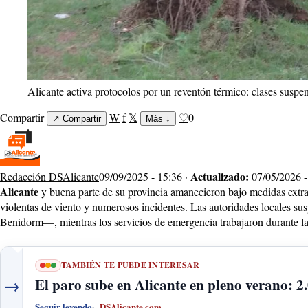
Alicante activa protocolos por un reventón térmico: clases suspen
Compartir
W
f
𝕏
♡
0
↗
Compartir
Más
↓
Actualizado:
Redacción DSAlicante
09/09/2025 - 15:36 ·
07/05/2026 -
Alicante
y buena parte de su provincia amanecieron bajo medidas extra
violentas de viento y numerosos incidentes. Las autoridades locales sus
Benidorm—, mientras los servicios de emergencia trabajaron durante la n
TAMBIÉN TE PUEDE INTERESAR
→
El paro sube en Alicante en pleno verano: 2
Seguir leyendo
DSAlicante.com