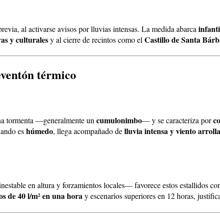
infant
revia, al activarse avisos por lluvias intensas. La medida abarca
as y culturales
Castillo de Santa Bár
y al cierre de recintos como el
reventón térmico
cumulonimbo
co
una tormenta —generalmente un
— y se caracteriza por
húmedo
lluvia intensa y viento arroll
cuando es
, llega acompañado de
nestable en altura y forzamientos locales— favorece estos estallidos con
s de 40 l/m² en una hora
y escenarios superiores en 12 horas, justifi