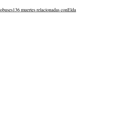
tobuses
136 muertes relacionadas con
Elda