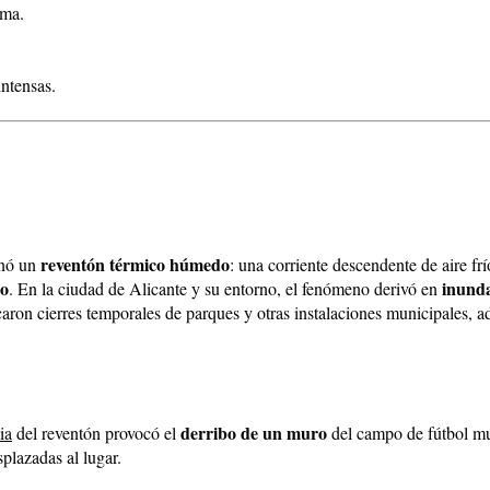
ema.
ntensas.
reventón térmico húmedo
enó un
: una corriente descendente de aire frí
po
inunda
. En la ciudad de Alicante y su entorno, el fenómeno derivó en
icaron cierres temporales de parques y otras instalaciones municipales,
derribo de un muro
ia
del reventón provocó el
del campo de fútbol mun
plazadas al lugar.