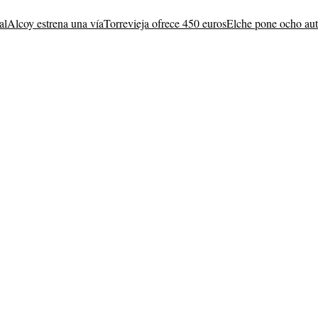
al
Alcoy estrena una vía
Torrevieja ofrece 450 euros
Elche pone ocho au