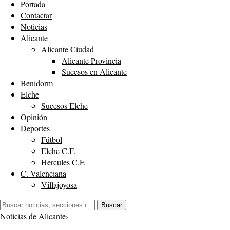
Portada
Contactar
Noticias
Alicante
Alicante Ciudad
Alicante Provincia
Sucesos en Alicante
Benidorm
Elche
Sucesos Elche
Opinión
Deportes
Fútbol
Elche C.F.
Hercules C.F.
C. Valenciana
Villajoyosa
Buscar:
Buscar
Noticias de Alicante
›