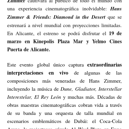
Zimmer
cautivará al público de todo el mundo con
una experiencia cinematográfica inolvidable:
Hans
Zimmer & Friends: Diamond in the Desert
que se
estrenará a nivel mundial con proyecciones limitadas.
19 de
En Alicante, el estreno se podrá disfrutar el
marzo en Kinepolis Plaza Mar y Yelmo Cines
Puerta de Alicante.
extraordinarias
Este evento global único captura
interpretaciones en vivo
de algunas de las
composiciones más veneradas de Hans Zimmer,
incluyendo la música de
Dune, Gladiator, Interstellar
Interestelar, El Rey León
y muchas más. Décadas de
obras maestras cinematográficas cobran vida a través
de su banda y una orquesta de talla mundial en
escenarios emblemáticos de Dubái: el Coca-Cola
Arena, la majestuosa cúpula Al Wasl Plaza en Expo