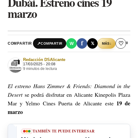
Dubái. Estreno cines 19
marzo
f
♡
0
↗
W
𝕏
COMPARTIR
↓
COMPARTIR
MÁS
Redacción DSAlicante
17/03/2025 - 20:08
9 minutos de lectura
El estreno Hans Zimmer & Friends: Diamond in the
Desert
se podrá disfrutar en Alicante Kinepolis Plaza
19 de
Mar y Yelmo Cines Puerta de Alicante este
marzo
TAMBIÉN TE PUEDE INTERESAR