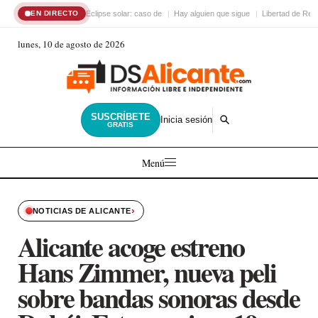
Eclipse solar: caso de
Hay alguien que sigue
Libertad de Reli
EN DIRECTO
lunes, 10 de agosto de 2026
SUSCRÍBETE
Inicia sesión
GRATIS
Menú
›
NOTICIAS DE ALICANTE
Alicante acoge estreno
Hans Zimmer, nueva peli
sobre bandas sonoras desde