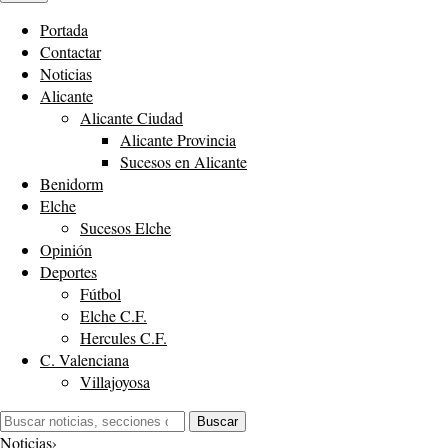
Portada
Contactar
Noticias
Alicante
Alicante Ciudad
Alicante Provincia
Sucesos en Alicante
Benidorm
Elche
Sucesos Elche
Opinión
Deportes
Fútbol
Elche C.F.
Hercules C.F.
C. Valenciana
Villajoyosa
Buscar:
Buscar
Noticias
›