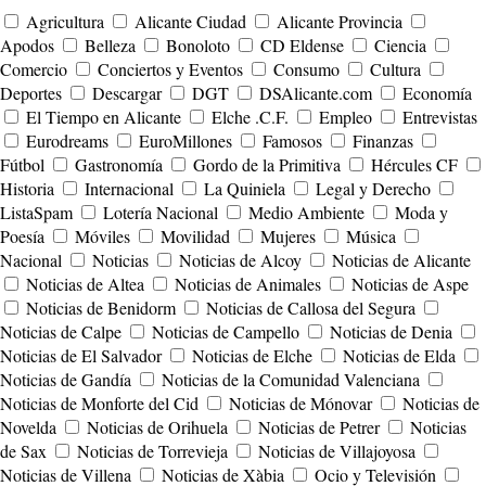
Agricultura
Alicante Ciudad
Alicante Provincia
Apodos
Belleza
Bonoloto
CD Eldense
Ciencia
Comercio
Conciertos y Eventos
Consumo
Cultura
Deportes
Descargar
DGT
DSAlicante.com
Economía
El Tiempo en Alicante
Elche .C.F.
Empleo
Entrevistas
Eurodreams
EuroMillones
Famosos
Finanzas
Fútbol
Gastronomía
Gordo de la Primitiva
Hércules CF
Historia
Internacional
La Quiniela
Legal y Derecho
ListaSpam
Lotería Nacional
Medio Ambiente
Moda y
Poesía
Móviles
Movilidad
Mujeres
Música
Nacional
Noticias
Noticias de Alcoy
Noticias de Alicante
Noticias de Altea
Noticias de Animales
Noticias de Aspe
Noticias de Benidorm
Noticias de Callosa del Segura
Noticias de Calpe
Noticias de Campello
Noticias de Denia
Noticias de El Salvador
Noticias de Elche
Noticias de Elda
Noticias de Gandía
Noticias de la Comunidad Valenciana
Noticias de Monforte del Cid
Noticias de Mónovar
Noticias de
Novelda
Noticias de Orihuela
Noticias de Petrer
Noticias
de Sax
Noticias de Torrevieja
Noticias de Villajoyosa
Noticias de Villena
Noticias de Xàbia
Ocio y Televisión