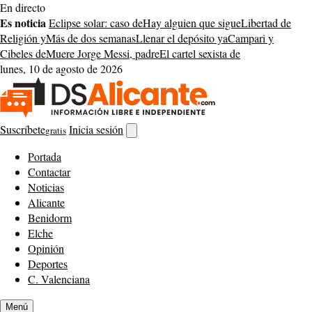
Saltar
En directo
al
Es noticia
Eclipse solar: caso de
Hay alguien que sigue
Libertad de
contenido
Religión y
Más de dos semanas
Llenar el depósito ya
Campari y
Cibeles de
Muere Jorge Messi, padre
El cartel sexista de
lunes, 10 de agosto de 2026
Suscríbete
Inicia sesión
gratis
Abrir
buscador
Portada
Contactar
Noticias
Alicante
Benidorm
Elche
Opinión
Deportes
C. Valenciana
Menú