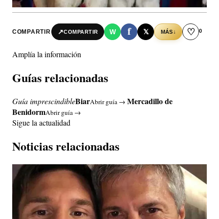
f
♡
0
↗
W
𝕏
COMPARTIR
↓
COMPARTIR
MÁS
Amplía la información
Guías relacionadas
Biar
Mercadillo de
Guía imprescindible
Abrir guía →
Benidorm
Abrir guía →
Sigue la actualidad
Noticias relacionadas