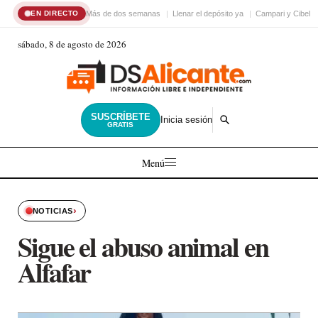
Más de dos semanas
Llenar el depósito ya
Campari y Cibele
EN DIRECTO
sábado, 8 de agosto de 2026
SUSCRÍBETE
Inicia sesión
GRATIS
Menú
›
NOTICIAS
Sigue el abuso animal en
Alfafar