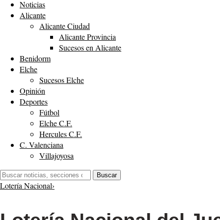
Noticias
Alicante
Alicante Ciudad
Alicante Provincia
Sucesos en Alicante
Benidorm
Elche
Sucesos Elche
Opinión
Deportes
Fútbol
Elche C.F.
Hercules C.F.
C. Valenciana
Villajoyosa
Buscar:
Buscar
Lotería Nacional
›