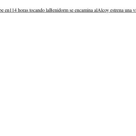
be en
114 horas tocando la
Benidorm se encamina al
Alcoy estrena una v