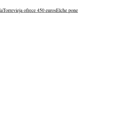
ía
Torrevieja ofrece 450 euros
Elche pone