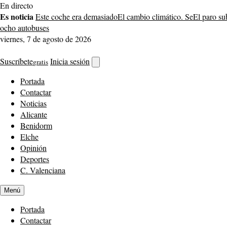
Saltar
En directo
al
Es noticia
Este coche era demasiado
El cambio climático. Se
El paro su
contenido
ocho autobuses
viernes, 7 de agosto de 2026
Suscríbete
Inicia sesión
gratis
Abrir
buscador
Portada
Contactar
Noticias
Alicante
Benidorm
Elche
Opinión
Deportes
C. Valenciana
Menú
Portada
Contactar