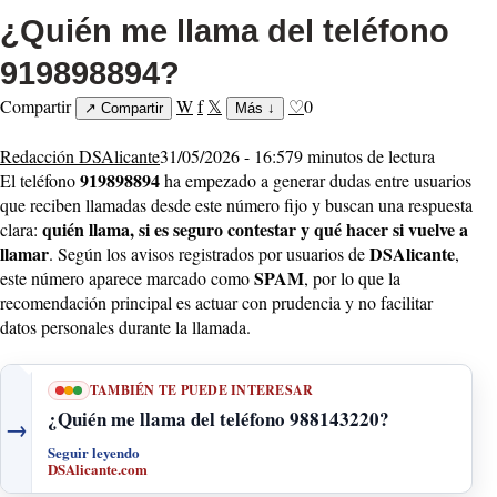
¿Quién me llama del teléfono
919898894?
Compartir
W
f
𝕏
♡
0
↗
Compartir
Más
↓
Redacción DSAlicante
31/05/2026 - 16:57
9 minutos de lectura
919898894
El teléfono
ha empezado a generar dudas entre usuarios
que reciben llamadas desde este número fijo y buscan una respuesta
quién llama, si es seguro contestar y qué hacer si vuelve a
clara:
llamar
DSAlicante
. Según los avisos registrados por usuarios de
,
SPAM
este número aparece marcado como
, por lo que la
recomendación principal es actuar con prudencia y no facilitar
datos personales durante la llamada.
TAMBIÉN TE PUEDE INTERESAR
¿Quién me llama del teléfono 988143220?
→
Seguir leyendo
DSAlicante.com