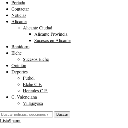
Portada
Contactar
Noticias
Alicante
Alicante Ciudad
Alicante Provincia
Sucesos en Alicante
Benidorm
Elche
Sucesos Elche
Opinión
Deportes
Fútbol
Elche C.F.
Hercules C.F.
C. Valenciana
Villajoyosa
Buscar:
Buscar
ListaSpam
›