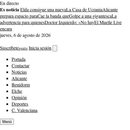
Saltar
En directo
al
Es noticia
Elda consigue una nueva
La Casa de Ucrania
Alicante
contenido
prepara espacio para
Cae la banda que
Golpe a una gigantesca
La
advertencia para quienes
Doctor Izquierdo: «No hay
El Muelle Live
encara
jueves, 6 de agosto de 2026
Suscríbete
Inicia sesión
gratis
Abrir
buscador
Portada
Contactar
Noticias
Alicante
Benidorm
Elche
Opinión
Deportes
C. Valenciana
Menú