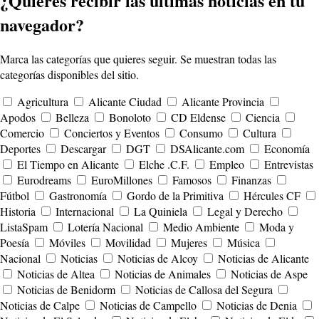
¿Quieres recibir las últimas noticias en tu
navegador?
Marca las categorías que quieres seguir. Se muestran todas las
categorías disponibles del sitio.
Agricultura
Alicante Ciudad
Alicante Provincia
Apodos
Belleza
Bonoloto
CD Eldense
Ciencia
Comercio
Conciertos y Eventos
Consumo
Cultura
Deportes
Descargar
DGT
DSAlicante.com
Economía
El Tiempo en Alicante
Elche .C.F.
Empleo
Entrevistas
Eurodreams
EuroMillones
Famosos
Finanzas
Fútbol
Gastronomía
Gordo de la Primitiva
Hércules CF
Historia
Internacional
La Quiniela
Legal y Derecho
ListaSpam
Lotería Nacional
Medio Ambiente
Moda y
Poesía
Móviles
Movilidad
Mujeres
Música
Nacional
Noticias
Noticias de Alcoy
Noticias de Alicante
Noticias de Altea
Noticias de Animales
Noticias de Aspe
Noticias de Benidorm
Noticias de Callosa del Segura
Noticias de Calpe
Noticias de Campello
Noticias de Denia