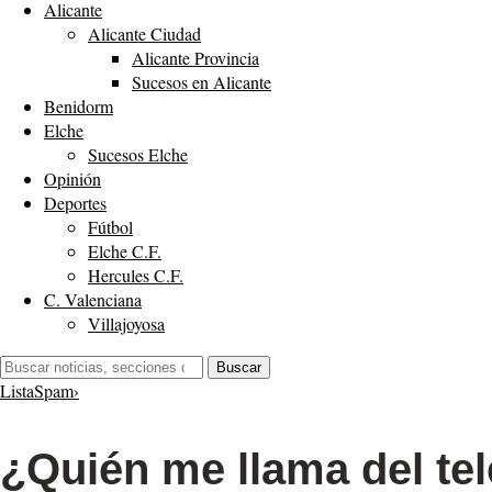
Alicante
Alicante Ciudad
Alicante Provincia
Sucesos en Alicante
Benidorm
Elche
Sucesos Elche
Opinión
Deportes
Fútbol
Elche C.F.
Hercules C.F.
C. Valenciana
Villajoyosa
Buscar:
Buscar
ListaSpam
›
¿Quién me llama del te