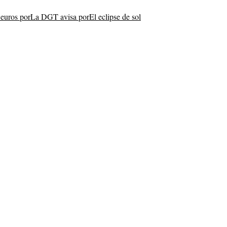
euros por
La DGT avisa por
El eclipse de sol