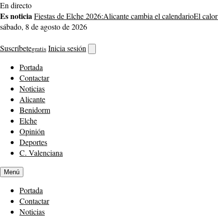
Saltar
En directo
al
Es noticia
Fiestas de Elche 2026:
Alicante cambia el calendario
El calor
contenido
sábado, 8 de agosto de 2026
Suscríbete
Inicia sesión
gratis
Abrir
buscador
Portada
Contactar
Noticias
Alicante
Benidorm
Elche
Opinión
Deportes
C. Valenciana
Menú
Portada
Contactar
Noticias