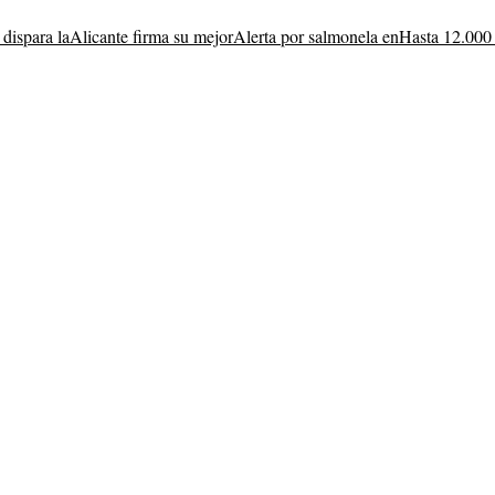
 dispara la
Alicante firma su mejor
Alerta por salmonela en
Hasta 12.000 