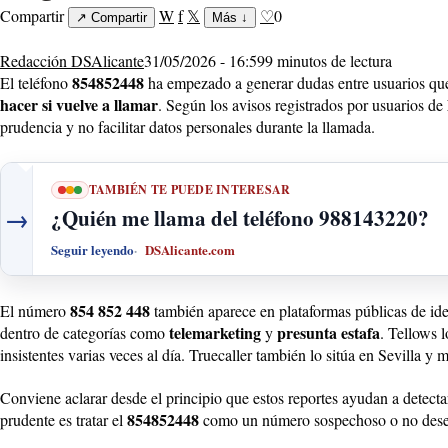
Compartir
W
f
𝕏
♡
0
↗
Compartir
Más
↓
Redacción DSAlicante
31/05/2026 - 16:59
9 minutos de lectura
854852448
El teléfono
ha empezado a generar dudas entre usuarios que
hacer si vuelve a llamar
. Según los avisos registrados por usuarios de
prudencia y no facilitar datos personales durante la llamada.
TAMBIÉN TE PUEDE INTERESAR
→
¿Quién me llama del teléfono 988143220?
Seguir leyendo
DSAlicante.com
854 852 448
El número
también aparece en plataformas públicas de ide
telemarketing
presunta estafa
dentro de categorías como
y
. Tellows
insistentes varias veces al día. Truecaller también lo sitúa en Sevilla 
Conviene aclarar desde el principio que estos reportes ayudan a detecta
854852448
prudente es tratar el
como un número sospechoso o no deseado 