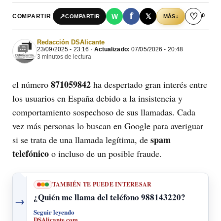
f
♡
0
↗
W
𝕏
COMPARTIR
↓
COMPARTIR
MÁS
Redacción DSAlicante
23/09/2025 - 23:16 ·
Actualizado:
07/05/2026 - 20:48
3 minutos de lectura
871059842
el número
ha despertado gran interés entre
los usuarios en España debido a la insistencia y
comportamiento sospechoso de sus llamadas. Cada
vez más personas lo buscan en Google para averiguar
spam
si se trata de una llamada legítima, de
telefónico
o incluso de un posible fraude.
TAMBIÉN TE PUEDE INTERESAR
¿Quién me llama del teléfono 988143220?
→
Seguir leyendo
DSAlicante.com