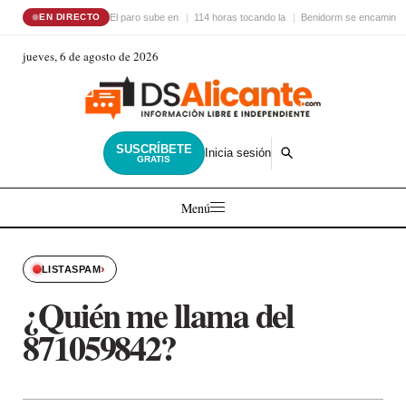
El paro sube en
114 horas tocando la
Benidorm se encamina 
EN DIRECTO
jueves, 6 de agosto de 2026
SUSCRÍBETE
Inicia sesión
GRATIS
Menú
›
LISTASPAM
¿Quién me llama del
871059842?