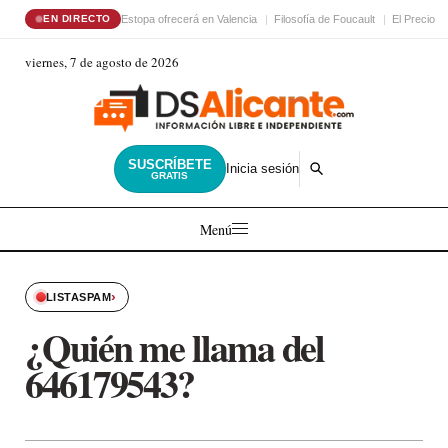
Estopa ofrecerá en Valencia
Filosofía de Foucault
El Precio d
EN DIRECTO
viernes, 7 de agosto de 2026
SUSCRÍBETE
Inicia sesión
GRATIS
Menú
›
LISTASPAM
¿Quién me llama del
646179543?