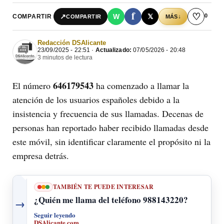
f
♡
0
↗
W
𝕏
COMPARTIR
↓
COMPARTIR
MÁS
Redacción DSAlicante
23/09/2025 - 22:51 ·
Actualizado:
07/05/2026 - 20:48
3 minutos de lectura
646179543
El número
ha comenzado a llamar la
atención de los usuarios españoles debido a la
insistencia y frecuencia de sus llamadas. Decenas de
personas han reportado haber recibido llamadas desde
este móvil, sin identificar claramente el propósito ni la
empresa detrás.
TAMBIÉN TE PUEDE INTERESAR
¿Quién me llama del teléfono 988143220?
→
Seguir leyendo
DSAlicante.com