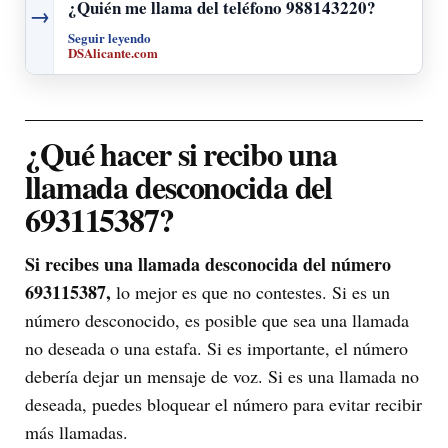
¿Quién me llama del teléfono 988143220?
→
Seguir leyendo
DSAlicante.com
¿Qué hacer si recibo una
llamada desconocida del
693115387?
Si recibes una llamada desconocida del número
693115387,
lo mejor es que no contestes. Si es un
número desconocido, es posible que sea una llamada
no deseada o una estafa. Si es importante, el número
debería dejar un mensaje de voz. Si es una llamada no
deseada, puedes bloquear el número para evitar recibir
más llamadas.