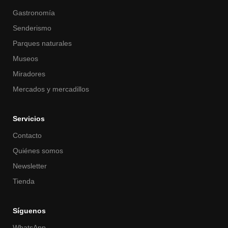
Gastronomía
Senderismo
Parques naturales
Museos
Miradores
Mercados y mercadillos
Servicios
Contacto
Quiénes somos
Newsletter
Tienda
Síguenos
WhatsApp