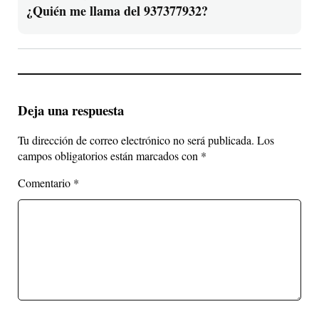
¿Quién me llama del 937377932?
Deja una respuesta
Tu dirección de correo electrónico no será publicada.
Los
campos obligatorios están marcados con
*
Comentario
*