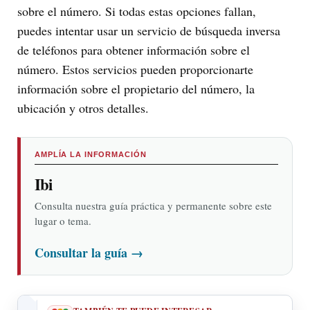
sobre el número. Si todas estas opciones fallan,
puedes intentar usar un servicio de búsqueda inversa
de teléfonos para obtener información sobre el
número. Estos servicios pueden proporcionarte
información sobre el propietario del número, la
ubicación y otros detalles.
AMPLÍA LA INFORMACIÓN
Ibi
Consulta nuestra guía práctica y permanente sobre este
lugar o tema.
Consultar la guía
→