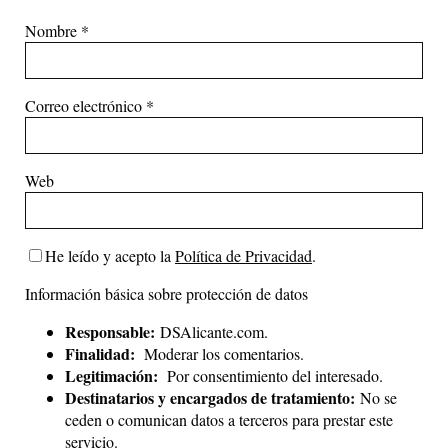
Nombre
*
Correo electrónico
*
Web
He leído y acepto la
Política de Privacidad
.
Información básica sobre protección de datos
Responsable:
DSAlicante.com.
Finalidad:
Moderar los comentarios.
Legitimación:
Por consentimiento del interesado.
Destinatarios y encargados de tratamiento:
No se
ceden o comunican datos a terceros para prestar este
servicio.