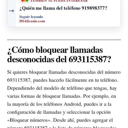
TAMBIÉN TE PUEDE INTERESAR
¿Quién me llama del teléfono 919898377?
→
Seguir leyendo
DSAlicante.com
¿Cómo bloquear llamadas
desconocidas del 693115387?
Si quieres bloquear llamadas desconocidas del número
693115387, puedes hacerlo fácilmente en tu teléfono.
Dependiendo del modelo de teléfono que tengas, hay
varias formas de bloquear llamadas. Por ejemplo, en
la mayoría de los teléfonos Android, puedes ir a la
configuración de llamadas y seleccionar la opción
«Bloquear números». Desde ahí, puedes agregar el
número 693115387 a la lista de números bloqueados.