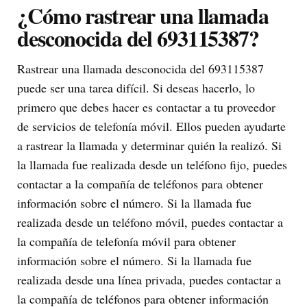
¿Cómo rastrear una llamada
desconocida del 693115387?
Rastrear una llamada desconocida del 693115387
puede ser una tarea difícil. Si deseas hacerlo, lo
primero que debes hacer es contactar a tu proveedor
de servicios de telefonía móvil. Ellos pueden ayudarte
a rastrear la llamada y determinar quién la realizó. Si
la llamada fue realizada desde un teléfono fijo, puedes
contactar a la compañía de teléfonos para obtener
información sobre el número. Si la llamada fue
realizada desde un teléfono móvil, puedes contactar a
la compañía de telefonía móvil para obtener
información sobre el número. Si la llamada fue
realizada desde una línea privada, puedes contactar a
la compañía de teléfonos para obtener información