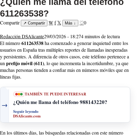
¿Quién me llama del teléfono
611263538?
Compartir
W
f
𝕏
♡
0
↗
Compartir
Más
↓
Redacción DSAlicante
29/03/2026 - 18:27
4 minutos de lectura
611263538
El número
ha comenzado a generar inquietud entre los
usuarios en España tras múltiples reportes de llamadas inesperadas
y persistentes. A diferencia de otros casos, este teléfono pertenece a
prefijo móvil (611)
un
, lo que incrementa la incertidumbre, ya que
muchas personas tienden a confiar más en números móviles que en
líneas fijas.
TAMBIÉN TE PUEDE INTERESAR
¿Quién me llama del teléfono 988143220?
→
Seguir leyendo
DSAlicante.com
En los últimos días, las búsquedas relacionadas con este número