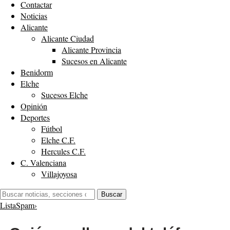
Contactar
Noticias
Alicante
Alicante Ciudad
Alicante Provincia
Sucesos en Alicante
Benidorm
Elche
Sucesos Elche
Opinión
Deportes
Fútbol
Elche C.F.
Hercules C.F.
C. Valenciana
Villajoyosa
Buscar:
Buscar
ListaSpam
›