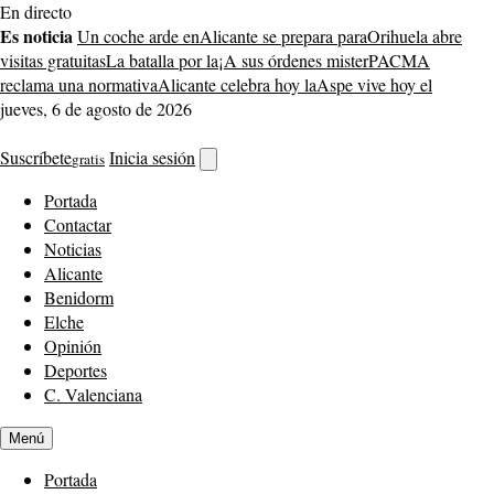
Saltar
En directo
al
Es noticia
Un coche arde en
Alicante se prepara para
Orihuela abre
contenido
visitas gratuitas
La batalla por la
¡A sus órdenes mister
PACMA
reclama una normativa
Alicante celebra hoy la
Aspe vive hoy el
jueves, 6 de agosto de 2026
Suscríbete
Inicia sesión
gratis
Abrir
buscador
Portada
Contactar
Noticias
Alicante
Benidorm
Elche
Opinión
Deportes
C. Valenciana
Menú
Portada