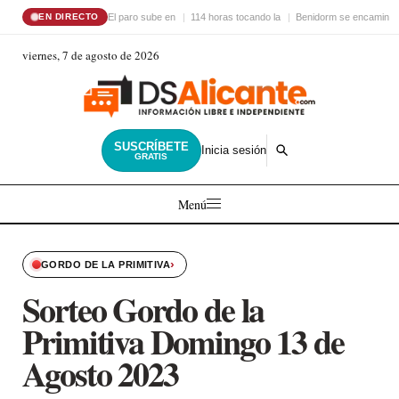
El paro sube en
114 horas tocando la
Benidorm se encamina 
EN DIRECTO
viernes, 7 de agosto de 2026
SUSCRÍBETE
Inicia sesión
GRATIS
Menú
›
GORDO DE LA PRIMITIVA
Sorteo Gordo de la
Primitiva Domingo 13 de
Agosto 2023