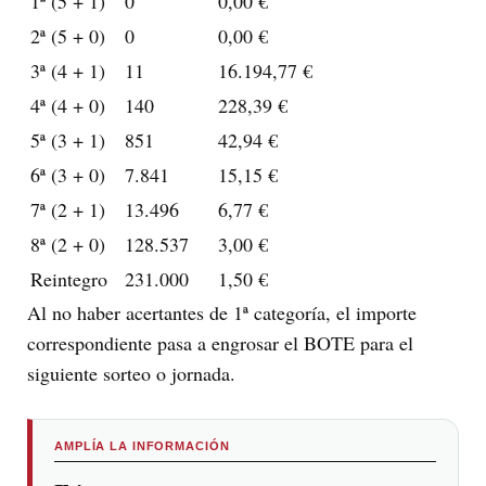
1ª (5 + 1)
0
0,00 €
2ª (5 + 0)
0
0,00 €
3ª (4 + 1)
11
16.194,77 €
4ª (4 + 0)
140
228,39 €
5ª (3 + 1)
851
42,94 €
6ª (3 + 0)
7.841
15,15 €
7ª (2 + 1)
13.496
6,77 €
8ª (2 + 0)
128.537
3,00 €
Reintegro
231.000
1,50 €
Al no haber acertantes de 1ª categoría, el importe
correspondiente pasa a engrosar el BOTE para el
siguiente sorteo o jornada.
AMPLÍA LA INFORMACIÓN