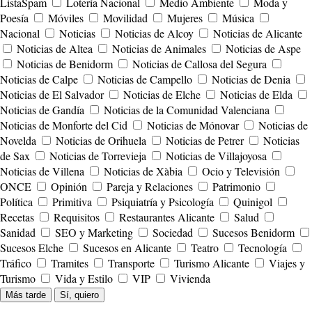
ListaSpam
Lotería Nacional
Medio Ambiente
Moda y
Poesía
Móviles
Movilidad
Mujeres
Música
Nacional
Noticias
Noticias de Alcoy
Noticias de Alicante
Noticias de Altea
Noticias de Animales
Noticias de Aspe
Noticias de Benidorm
Noticias de Callosa del Segura
Noticias de Calpe
Noticias de Campello
Noticias de Denia
Noticias de El Salvador
Noticias de Elche
Noticias de Elda
Noticias de Gandía
Noticias de la Comunidad Valenciana
Noticias de Monforte del Cid
Noticias de Mónovar
Noticias de
Novelda
Noticias de Orihuela
Noticias de Petrer
Noticias
de Sax
Noticias de Torrevieja
Noticias de Villajoyosa
Noticias de Villena
Noticias de Xàbia
Ocio y Televisión
ONCE
Opinión
Pareja y Relaciones
Patrimonio
Política
Primitiva
Psiquiatría y Psicología
Quinigol
Recetas
Requisitos
Restaurantes Alicante
Salud
Sanidad
SEO y Marketing
Sociedad
Sucesos Benidorm
Sucesos Elche
Sucesos en Alicante
Teatro
Tecnología
Tráfico
Tramites
Transporte
Turismo Alicante
Viajes y
Turismo
Vida y Estilo
VIP
Vivienda
Más tarde
Sí, quiero