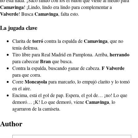
no está nada. ¡Sacó rando con los el balón que viene al medio para
Camavinga
! ¡Lindo, lindo era lindo para complementar a
Valverde
Camavinga
! Busca
, falta esto.
La jugada clave
torró
Camavinga
Clarita de
contra la espalda de
, que no
tenía defensa.
herrando
Tiro libre para Real Madrid en Pamplona. Arriba,
Bran
para cabecear
que busca.
F
Valverde
Contra la espalda, buscando ganar de cabeza.
para que corra.
Moncayola
Corre
para marcarlo, lo empujó clarito y lo tomó
en el aire.
Encima, está el gol de pap. Espera, el gol de… ¡no! Lo que
Camavinga
demoró… ¡K! Lo que demoró, viene
, lo
agarraron de la camiseta.
Author