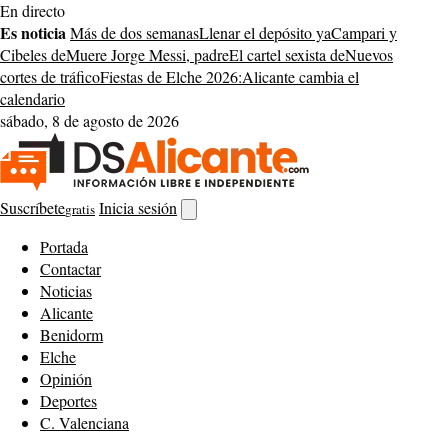
Saltar
En directo
al
Es noticia
Más de dos semanas
Llenar el depósito ya
Campari y
contenido
Cibeles de
Muere Jorge Messi, padre
El cartel sexista de
Nuevos
cortes de tráfico
Fiestas de Elche 2026:
Alicante cambia el
calendario
sábado, 8 de agosto de 2026
Suscríbete
Inicia sesión
gratis
Abrir
buscador
Portada
Contactar
Noticias
Alicante
Benidorm
Elche
Opinión
Deportes
C. Valenciana