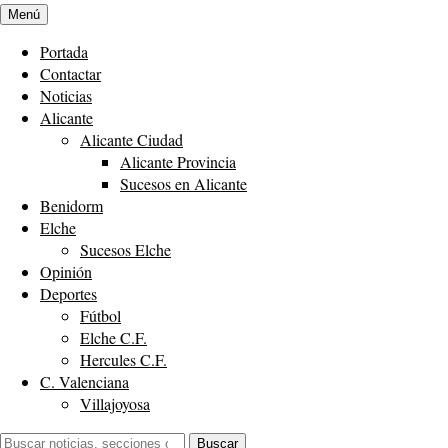
Menú
Portada
Contactar
Noticias
Alicante
Alicante Ciudad
Alicante Provincia
Sucesos en Alicante
Benidorm
Elche
Sucesos Elche
Opinión
Deportes
Fútbol
Elche C.F.
Hercules C.F.
C. Valenciana
Villajoyosa
Buscar:
Buscar