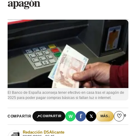
apagón
El Banco de España aconseja tener efectivo en casa tras el apagón de
2025 para poder pagar compras básicas si fallan luz o internet.
f
♡
0
↗
W
𝕏
COMPARTIR
↓
COMPARTIR
MÁS
Redacción DSAlicante