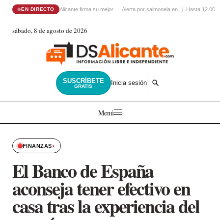
Alicante firma su mejor
Alerta por salmonela en
Hasta 12.000 
EN DIRECTO
sábado, 8 de agosto de 2026
SUSCRÍBETE
Inicia sesión
GRATIS
Menú
›
FINANZAS
El Banco de España
aconseja tener efectivo en
casa tras la experiencia del