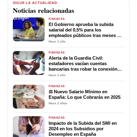
SIGUE LA ACTUALIDAD
Noticias relacionadas
FINANZAS
El Gobierno aprueba la subida
salarial del 0,5% para los
empleados públicos tras meses de
negociación
Hace 1 año
FINANZAS
Alerta de la Guardia Civil:
estafadores vacían cuentas
bancarias tras robar la conexión
del móvil
Hace 1 año
FINANZAS
⚖️ Nuevo Salario Mínimo en
España: Lo que Cobrarás en 2025
Hace 2 años
FINANZAS
Impacto de la Subida del SMI en
2024 en los Subsidios por
Desempleo en España