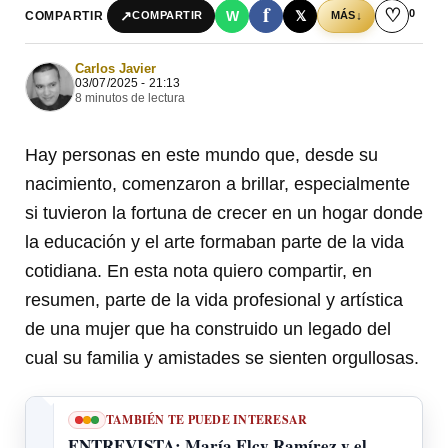
f
♡
0
↗
W
𝕏
COMPARTIR
↓
COMPARTIR
MÁS
Carlos Javier
03/07/2025 - 21:13
8 minutos de lectura
Hay personas en este mundo que, desde su
nacimiento, comenzaron a brillar, especialmente
si tuvieron la fortuna de crecer en un hogar donde
la educación y el arte formaban parte de la vida
cotidiana. En esta nota quiero compartir, en
resumen, parte de la vida profesional y artística
de una mujer que ha construido un legado del
cual su familia y amistades se sienten orgullosas.
TAMBIÉN TE PUEDE INTERESAR
ENTREVISTA: María Elcy Ramírez y el