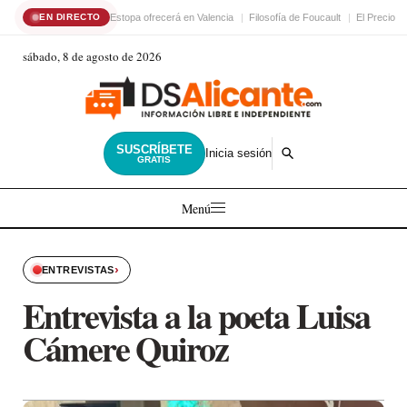
Estopa ofrecerá en Valencia
Filosofía de Foucault
El Precio d
EN DIRECTO
sábado, 8 de agosto de 2026
SUSCRÍBETE
Inicia sesión
GRATIS
Menú
›
ENTREVISTAS
Entrevista a la poeta Luisa
Cámere Quiroz