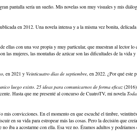
ran pantalla sería un sueño. Mis novelas son muy visuales y mis diálog
ublicada en 2012. Una novela intensa y a la misma vez bonita, delicada 
 ellas con una voz propia y muy particular, que muestran al lector lo 
n las mujeres, las montañas de azúcar son las dificultades de la vida y 
so,
en 2021 y
Veinticuatro días de septiembre,
en 2022. ¿Por qué este pa
ico luego existo. 25 ideas para comunicarnos de forma eficaz
(2016)
docente. Hasta que me presenté al concurso de CuatroTV, mi novela
Todas
 No mis convicciones. En el momento en que escuché el timbre, veintitré
scuir en su vida para estropear más las cosas. Pero la decisión que creí
no iba a acostarme con ella. Esa vez no. Éramos adultos y podríamos c