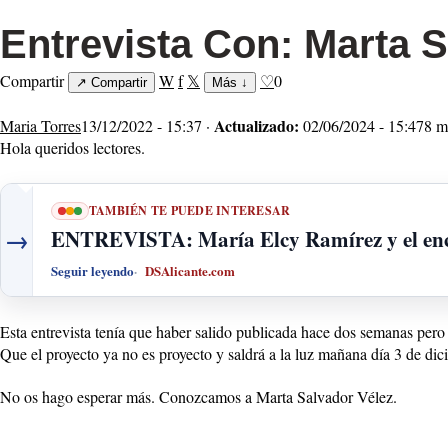
Entrevista Con: Marta S
Compartir
W
f
𝕏
♡
0
↗
Compartir
Más
↓
Actualizado:
Maria Torres
13/12/2022 - 15:37 ·
02/06/2024 - 15:47
8 m
Hola queridos lectores.
TAMBIÉN TE PUEDE INTERESAR
→
ENTREVISTA: María Elcy Ramírez y el enca
Seguir leyendo
DSAlicante.com
Esta entrevista tenía que haber salido publicada hace dos semanas pero
Que el proyecto ya no es proyecto y saldrá a la luz mañana día 3 de di
No os hago esperar más. Conozcamos a Marta Salvador Vélez.