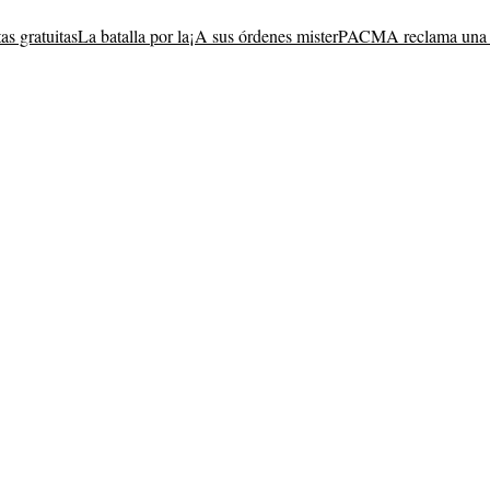
as gratuitas
La batalla por la
¡A sus órdenes mister
PACMA reclama una 