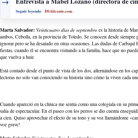
→
Entrevista a Mabel Lozano (directora de cine
Seguir leyendo
DSAlicante.com
Marta Salvador:
Veinticuatro días de septiembre
es la historia de Ma
ambos, Cebolla, en la provincia de Toledo. Se conocen desde siempre p
ignorar pero se ha desatado en otras ocasiones. Las dudas de Carbajal h
fiestas, cuando él se encuentra visitando a la familia, hace que no pued
que vuelva a huir.
Está contado desde el punto de vista de los dos, alternándose en los cap
lectoras no solo van conociendo su historia sino cómo la viven cada uno
Cuando apareció en la clínica me sentía como una colegiala en su prim
salía de espectacular. En el paseo con los perros se dio cuenta enseg
a cien. Quiso aprovechar el efecto de su tono y su voz llamándome «ca
voz grave!
Marta Salvador.
Veinticuatro días de septiembre.