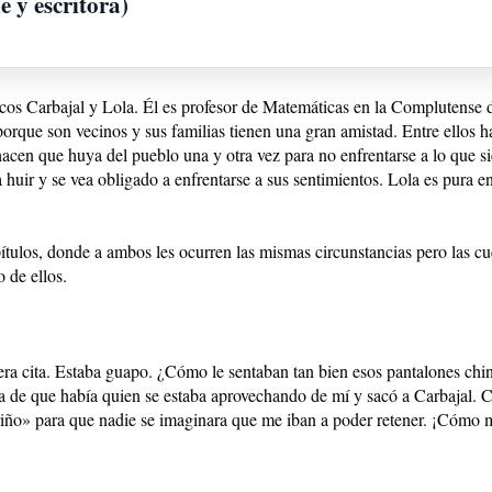
 y escritora)
rcos Carbajal y Lola. Él es profesor de Matemáticas en la Complutense d
orque son vecinos y sus familias tienen una gran amistad. Entre ellos
acen que huya del pueblo una y otra vez para no enfrentarse a lo que sie
a huir y se vea obligado a enfrentarse a sus sentimientos. Lola es pura e
ítulos, donde a ambos les ocurren las mismas circunstancias pero las cue
 de ellos.
era cita. Estaba guapo. ¿Cómo le sentaban tan bien esos pantalones chi
uida de que había quien se estaba aprovechando de mí y sacó a Carbajal
riño» para que nadie se imaginara que me iban a poder retener. ¡Cómo 