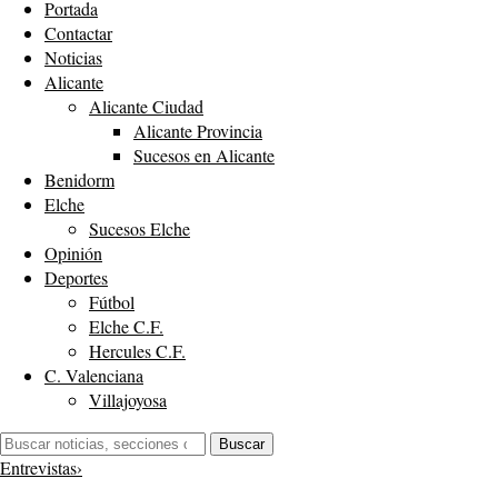
Portada
Contactar
Noticias
Alicante
Alicante Ciudad
Alicante Provincia
Sucesos en Alicante
Benidorm
Elche
Sucesos Elche
Opinión
Deportes
Fútbol
Elche C.F.
Hercules C.F.
C. Valenciana
Villajoyosa
Buscar:
Buscar
Entrevistas
›