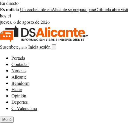
Saltar
En directo
al
Es noticia
Un coche arde en
Alicante se prepara para
Orihuela abre visit
contenido
hoy el
jueves, 6 de agosto de 2026
Suscríbete
Inicia sesión
gratis
Abrir
buscador
Portada
Contactar
Noticias
Alicante
Benidorm
Elche
Opinión
Deportes
C. Valenciana
Menú