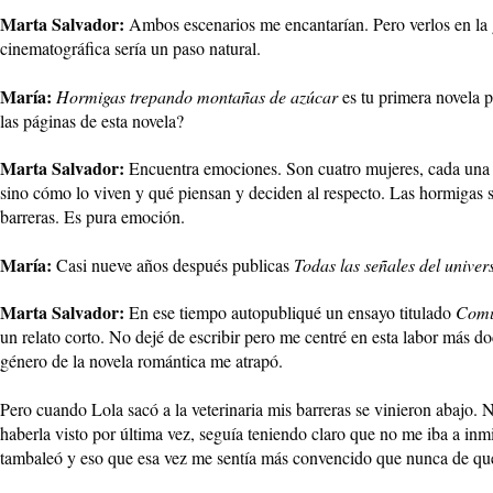
Marta Salvador:
Ambos escenarios me encantarían. Pero verlos en la g
cinematográfica sería un paso natural.
María:
Hormigas trepando montañas de azúcar
es tu primera novela p
las páginas de esta novela?
Marta Salvador:
Encuentra emociones. Son cuatro mujeres, cada una de
sino cómo lo viven y qué piensan y deciden al respecto. Las hormigas so
barreras. Es pura emoción.
María:
Casi nueve años después publicas
Todas las señales del univer
Marta Salvador:
En ese tiempo autopubliqué un ensayo titulado
Comun
un relato corto. No dejé de escribir pero me centré en esta labor más 
género de la novela romántica me atrapó.
Pero cuando Lola sacó a la veterinaria mis barreras se vinieron abajo.
haberla visto por última vez, seguía teniendo claro que no me iba a inmi
tambaleó y eso que esa vez me sentía más convencido que nunca de que 