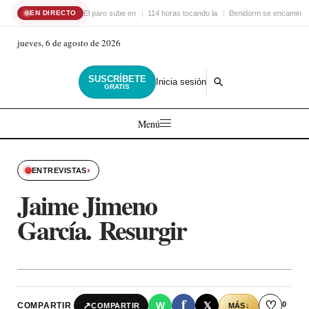
El paro sube en
114 horas tocando la
Benidorm se encamina 
EN DIRECTO
jueves, 6 de agosto de 2026
SUSCRÍBETE
Inicia sesión
GRATIS
Menú
›
ENTREVISTAS
Jaime Jimeno
García. Resurgir
f
♡
0
↗
W
𝕏
COMPARTIR
↓
COMPARTIR
MÁS