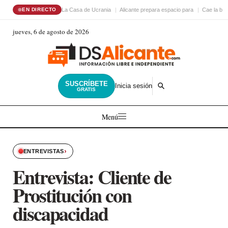
La Casa de Ucrania
Alicante prepara espacio para
Cae la ba
EN DIRECTO
jueves, 6 de agosto de 2026
SUSCRÍBETE
Inicia sesión
GRATIS
Menú
›
ENTREVISTAS
Entrevista: Cliente de
Prostitución con
discapacidad