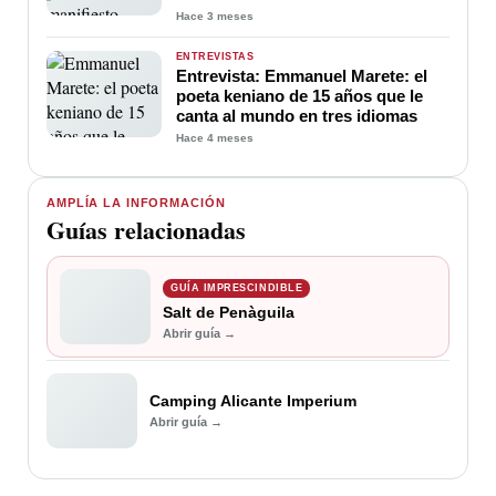
Moreno y Rafael Peñas Cruz
Hace 3 meses
ENTREVISTAS
Entrevista: Emmanuel Marete: el
poeta keniano de 15 años que le
canta al mundo en tres idiomas
Hace 4 meses
AMPLÍA LA INFORMACIÓN
Guías relacionadas
GUÍA IMPRESCINDIBLE
Salt de Penàguila
Abrir guía →
Camping Alicante Imperium
Abrir guía →