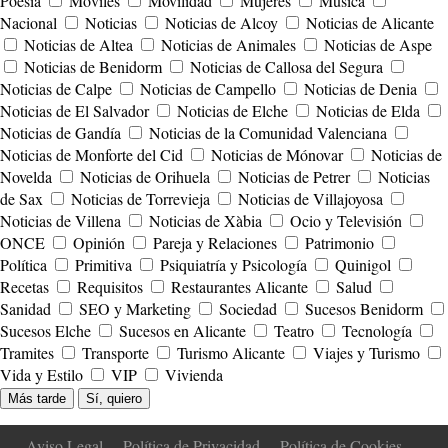
Poesía
Móviles
Movilidad
Mujeres
Música
Nacional
Noticias
Noticias de Alcoy
Noticias de Alicante
Noticias de Altea
Noticias de Animales
Noticias de Aspe
Noticias de Benidorm
Noticias de Callosa del Segura
Noticias de Calpe
Noticias de Campello
Noticias de Denia
Noticias de El Salvador
Noticias de Elche
Noticias de Elda
Noticias de Gandía
Noticias de la Comunidad Valenciana
Noticias de Monforte del Cid
Noticias de Mónovar
Noticias de
Novelda
Noticias de Orihuela
Noticias de Petrer
Noticias
de Sax
Noticias de Torrevieja
Noticias de Villajoyosa
Noticias de Villena
Noticias de Xàbia
Ocio y Televisión
ONCE
Opinión
Pareja y Relaciones
Patrimonio
Política
Primitiva
Psiquiatría y Psicología
Quinigol
Recetas
Requisitos
Restaurantes Alicante
Salud
Sanidad
SEO y Marketing
Sociedad
Sucesos Benidorm
Sucesos Elche
Sucesos en Alicante
Teatro
Tecnología
Tramites
Transporte
Turismo Alicante
Viajes y Turismo
Vida y Estilo
VIP
Vivienda
Más tarde
Sí, quiero
Aviso Legal
Política de Privacidad
Política de Cookies