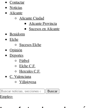
Contactar
Noticias
Alicante
Alicante Ciudad
Alicante Provincia
Sucesos en Alicante
Benidorm
Elche
Sucesos Elche
Opinión
Deportes
Fútbol
Elche C.F.
Hercules C.F.
C. Valenciana
Villajoyosa
Buscar:
Buscar
Empleo
›