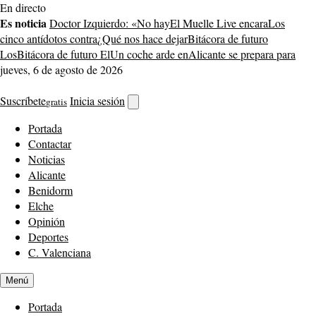
Saltar
En directo
al
Es noticia
Doctor Izquierdo: «No hay
El Muelle Live encara
Los
contenido
cinco antídotos contra
¿Qué nos hace dejar
Bitácora de futuro
Los
Bitácora de futuro El
Un coche arde en
Alicante se prepara para
jueves, 6 de agosto de 2026
Suscríbete
Inicia sesión
gratis
Abrir
buscador
Portada
Contactar
Noticias
Alicante
Benidorm
Elche
Opinión
Deportes
C. Valenciana
Menú
Portada