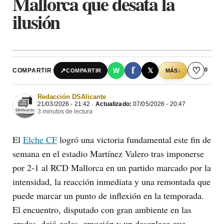
Mallorca que desata la
ilusión
f
♡
0
↗
W
𝕏
COMPARTIR
↓
COMPARTIR
MÁS
Redacción DSAlicante
21/03/2026 - 21:42 ·
Actualizado:
07/05/2026 - 20:47
3 minutos de lectura
El
Elche CF
logró una victoria fundamental este fin de
semana en el estadio Martínez Valero tras imponerse
por 2-1 al RCD Mallorca en un partido marcado por la
intensidad, la reacción inmediata y una remontada que
puede marcar un punto de inflexión en la temporada.
El encuentro, disputado con gran ambiente en las
gradas, dejó goles, emoción y un desenlace que