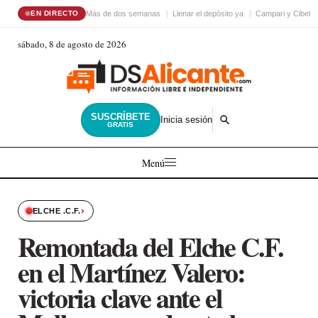
Más de dos semanas
Llenar el depósito ya
Campari y Cibele
EN DIRECTO
sábado, 8 de agosto de 2026
SUSCRÍBETE
Inicia sesión
GRATIS
Menú
›
ELCHE .C.F.
Remontada del Elche C.F.
en el Martínez Valero:
victoria clave ante el