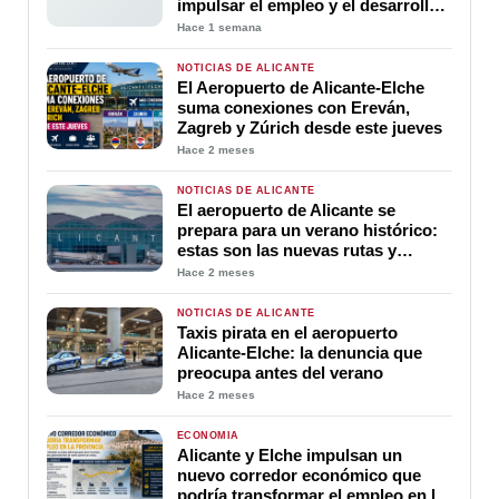
impulsar el empleo y el desarrollo
económico en la provincia
Hace 1 semana
NOTICIAS DE ALICANTE
El Aeropuerto de Alicante-Elche
suma conexiones con Ereván,
Zagreb y Zúrich desde este jueves
Hace 2 meses
NOTICIAS DE ALICANTE
El aeropuerto de Alicante se
prepara para un verano histórico:
estas son las nuevas rutas y
destinos que más crecen en 2026
Hace 2 meses
NOTICIAS DE ALICANTE
Taxis pirata en el aeropuerto
Alicante-Elche: la denuncia que
preocupa antes del verano
Hace 2 meses
ECONOMÍA
Alicante y Elche impulsan un
nuevo corredor económico que
podría transformar el empleo en la