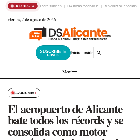
El paro sube en
114 horas tocando la
Benidorm se encamina 
EN DIRECTO
viernes, 7 de agosto de 2026
SUSCRÍBETE
Inicia sesión
GRATIS
Menú
›
ECONOMÍA
El aeropuerto de Alicante
bate todos los récords y se
consolida como motor