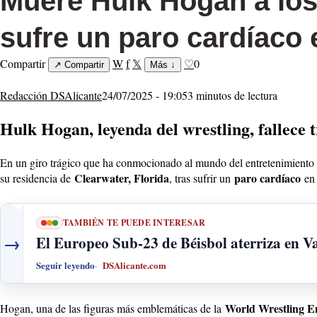
Muere Hulk Hogan a los 
sufre un paro cardíaco 
Compartir
W
f
𝕏
♡
0
↗
Compartir
Más
↓
Redacción DSAlicante
24/07/2025 - 19:05
3 minutos de lectura
Hulk Hogan, leyenda del wrestling, fallece t
En un giro trágico que ha conmocionado al mundo del entretenimiento
Clearwater, Florida
paro cardíaco
su residencia de
, tras sufrir un
en 
TAMBIÉN TE PUEDE INTERESAR
→
El Europeo Sub-23 de Béisbol aterriza en V
Seguir leyendo
DSAlicante.com
World Wrestling 
Hogan, una de las figuras más emblemáticas de la