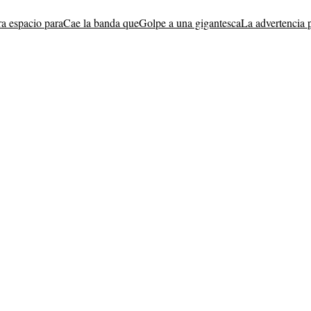
ra espacio para
Cae la banda que
Golpe a una gigantesca
La advertencia 