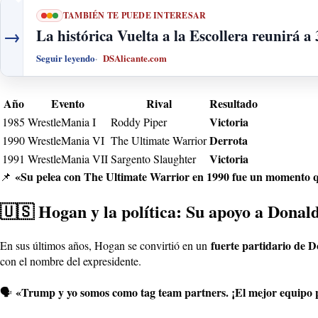
TAMBIÉN TE PUEDE INTERESAR
→
La histórica Vuelta a la Escollera reunirá 
Seguir leyendo
DSAlicante.com
Año
Evento
Rival
Resultado
Victoria
1985
WrestleMania I
Roddy Piper
Derrota
1990
WrestleMania VI
The Ultimate Warrior
Victoria
1991
WrestleMania VII
Sargento Slaughter
«Su pelea con The Ultimate Warrior en 1990 fue un momento q
📌
🇺🇸 Hogan y la política: Su apoyo a Dona
fuerte partidario de
En sus últimos años, Hogan se convirtió en un
con el nombre del expresidente.
«Trump y yo somos como tag team partners. ¡El mejor equipo pol
🗣️