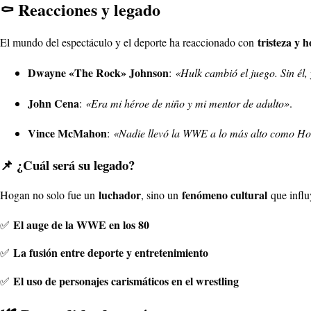
⚰️ Reacciones y legado
tristeza y 
El mundo del espectáculo y el deporte ha reaccionado con
Dwayne «The Rock» Johnson
:
«Hulk cambió el juego. Sin él,
John Cena
:
«Era mi héroe de niño y mi mentor de adulto»
.
Vince McMahon
:
«Nadie llevó la WWE a lo más alto como H
📌 ¿Cuál será su legado?
luchador
fenómeno cultural
Hogan no solo fue un
, sino un
que influ
El auge de la WWE en los 80
✅
La fusión entre deporte y entretenimiento
✅
El uso de personajes carismáticos en el wrestling
✅