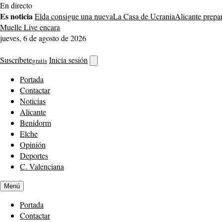
Saltar
En directo
al
Es noticia
Elda consigue una nueva
La Casa de Ucrania
Alicante prepa
contenido
Muelle Live encara
jueves, 6 de agosto de 2026
Suscríbete
Inicia sesión
gratis
Abrir
buscador
Portada
Contactar
Noticias
Alicante
Benidorm
Elche
Opinión
Deportes
C. Valenciana
Menú
Portada
Contactar