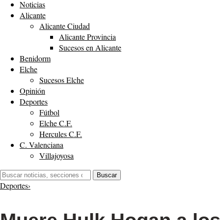
Noticias
Alicante
Alicante Ciudad
Alicante Provincia
Sucesos en Alicante
Benidorm
Elche
Sucesos Elche
Opinión
Deportes
Fútbol
Elche C.F.
Hercules C.F.
C. Valenciana
Villajoyosa
Buscar:
Buscar
Deportes
›