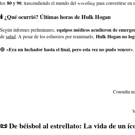
80 y 90
los
, trascendiendo el mundo del
wrestling
para convertirse en u
🕯️ ¿Qué ocurrió? Últimas horas de Hulk Hogan
equipos médicos acudieron de emergen
Según informes preliminares,
Hulk Hogan no logr
de
salud
. A pesar de los esfuerzos por reanimarlo,
«Era un luchador hasta el final, pero esta vez no pudo vencer»
🔴
,
Consulta nu
V
📜 De béisbol al estrellato: La vida de un í