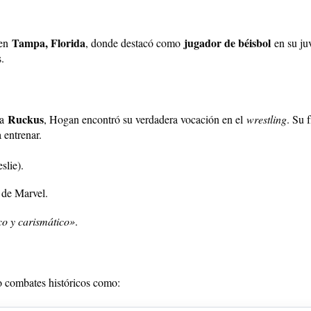
Tampa, Florida
jugador de béisbol
 en
, donde destacó como
en su ju
.
Ruckus
da
, Hogan encontró su verdadera vocación en el
wrestling
. Su 
 entrenar.
slie).
 de Marvel.
co y carismático»
.
o combates históricos como: