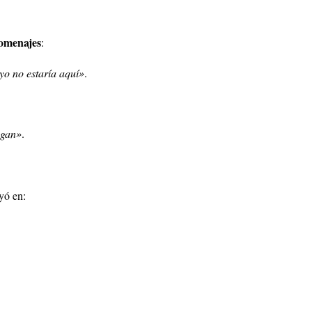
homenajes
:
 yo no estaría aquí»
.
ogan»
.
yó en: