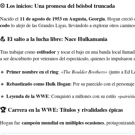
⚾ Los inicios: Una promesa del béisbol truncada
11 de agosto de 1953 en Augusta, Georgia
Nacido el
, Hogan creció
codo
lo alejó de las Grandes Ligas, llevándolo a explorar otros caminos
💪 El salto a la lucha libre: Nace Hulkamania
estibador
Tras trabajar como
y tocar el bajo en una banda local llama
a ser descubierto por veteranos del espectáculo, quienes lo impulsaron a
Primer nombre en el ring
🔹
:
«The Boulder Brothers»
(junto a Ed Le
Rebautizado como Hulk Hogan
🔹
: Por su parecido con el personaje
Leyenda de la WWE
🔹
: Conquistó a millones con su estilo
«patrióti
🏆 Carrera en la WWE: Títulos y rivalidades épicas
campeón mundial en múltiples ocasiones
Hogan fue
, protagonizand