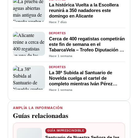
La histórica Vuelta a la Escollera
reunirá a 350 nadadores este
domingo en Alicante
Hace 7 días
DEPORTES
Cerca de 400 regatistas competirán
este fin de semana en el
TabarcaVela – Trofeo Diputación de
Alicante
Hace 1 semana
DEPORTES
La 38ª Subida al Santuario de
Novelda cuelga el cartel de
completo mientras Iván Pérez
prolonga su espectacular racha de
Hace 1 semana
triunfos
AMPLÍA LA INFORMACIÓN
Guías relacionadas
GUÍA IMPRESCINDIBLE
Santuario de Nuestra Señora de las