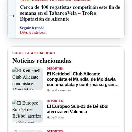
Cerca de 400 regatistas competirán este fin de
semana en el TabarcaVela – Trofeo
→
Diputación de Alicante
Seguir leyendo
DSAlicante.com
SIGUE LA ACTUALIDAD
Noticias relacionadas
DEPORTES
El Kettlebell Club Alicante
conquista el Mundial de Moldavia
con una plata y confirma su gran
nivel internacional
Hace 4 semanas
DEPORTES
El Europeo Sub-23 de Béisbol
aterriza en Valencia
Hace 3 días
DEPORTES