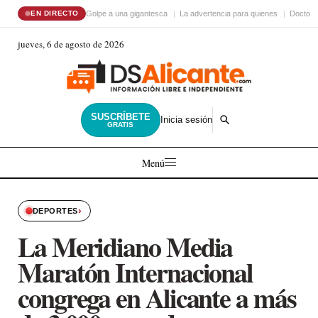
Golpe a una gigantesca
La advertencia para quienes
Doctor 
EN DIRECTO
jueves, 6 de agosto de 2026
SUSCRÍBETE
Inicia sesión
GRATIS
Menú
›
DEPORTES
La Meridiano Media
Maratón Internacional
congrega en Alicante a más