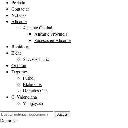
Portada
Contactar
Noticias
Alicante
Alicante Ciudad
Alicante Provincia
Sucesos en Alicante
Benidorm
Elche
Sucesos Elche
Opinión
Deportes
Fútbol
Elche C.F.
Hercules C.F.
C. Valenciana
Villajoyosa
Buscar:
Buscar
Deportes
›