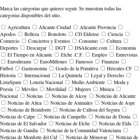
Marca las categorías que quieres seguir. Se muestran todas las
categorías disponibles del sitio.
Agricultura
Alicante Ciudad
Alicante Provincia
Apodos
Belleza
Bonoloto
CD Eldense
Ciencia
Comercio
Conciertos y Eventos
Consumo
Cultura
Deportes
Descargar
DGT
DSAlicante.com
Economía
El Tiempo en Alicante
Elche .C.F.
Empleo
Entrevistas
Eurodreams
EuroMillones
Famosos
Finanzas
Fútbol
Gastronomía
Gordo de la Primitiva
Hércules CF
Historia
Internacional
La Quiniela
Legal y Derecho
ListaSpam
Lotería Nacional
Medio Ambiente
Moda y
Poesía
Móviles
Movilidad
Mujeres
Música
Nacional
Noticias
Noticias de Alcoy
Noticias de Alicante
Noticias de Altea
Noticias de Animales
Noticias de Aspe
Noticias de Benidorm
Noticias de Callosa del Segura
Noticias de Calpe
Noticias de Campello
Noticias de Denia
Noticias de El Salvador
Noticias de Elche
Noticias de Elda
Noticias de Gandía
Noticias de la Comunidad Valenciana
Noticias de Monforte del Cid
Noticias de Mónovar
Noticias de