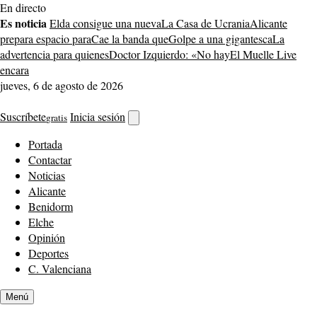
Saltar
En directo
al
Es noticia
Elda consigue una nueva
La Casa de Ucrania
Alicante
contenido
prepara espacio para
Cae la banda que
Golpe a una gigantesca
La
advertencia para quienes
Doctor Izquierdo: «No hay
El Muelle Live
encara
jueves, 6 de agosto de 2026
Suscríbete
Inicia sesión
gratis
Abrir
buscador
Portada
Contactar
Noticias
Alicante
Benidorm
Elche
Opinión
Deportes
C. Valenciana
Menú