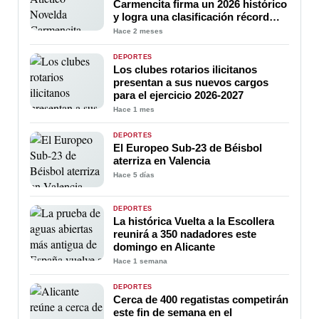
Carmencita firma un 2026 histórico
y logra una clasificación récord
para el Campeonato de España
Hace 2 meses
Máster
DEPORTES
Los clubes rotarios ilicitanos
presentan a sus nuevos cargos
para el ejercicio 2026-2027
Hace 1 mes
DEPORTES
El Europeo Sub-23 de Béisbol
aterriza en Valencia
Hace 5 días
DEPORTES
La histórica Vuelta a la Escollera
reunirá a 350 nadadores este
domingo en Alicante
Hace 1 semana
DEPORTES
Cerca de 400 regatistas competirán
este fin de semana en el