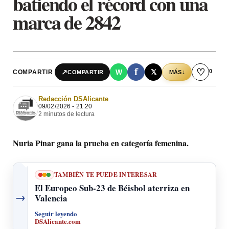
batiendo el récord con una
marca de 2842
f
♡
0
↗
W
𝕏
COMPARTIR
↓
COMPARTIR
MÁS
Redacción DSAlicante
09/02/2026 - 21:20
2 minutos de lectura
Nuria Pinar gana la prueba en categoría femenina.
TAMBIÉN TE PUEDE INTERESAR
El Europeo Sub-23 de Béisbol aterriza en
→
Valencia
Seguir leyendo
DSAlicante.com