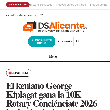
El cartel sexista de
Nuevos cortes de tráfico
Fiestas de Elche
EN DIRECTO
sábado, 8 de agosto de 2026
SUSCRÍBETE
Inicia sesión
GRATIS
Menú
›
DEPORTES
El keniano George
Kiplagat gana la 10K
Rotary Conciénciate 2026