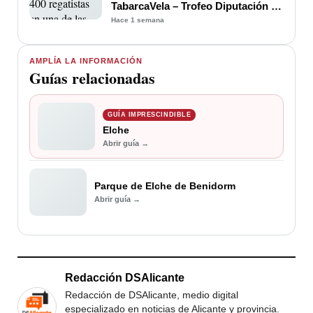
TabarcaVela – Trofeo Diputación de
Alicante
Hace 1 semana
AMPLÍA LA INFORMACIÓN
Guías relacionadas
GUÍA IMPRESCINDIBLE
Elche
Abrir guía →
Parque de Elche de Benidorm
Abrir guía →
Redacción DSAlicante
Redacción de DSAlicante, medio digital
especializado en noticias de Alicante y provincia.