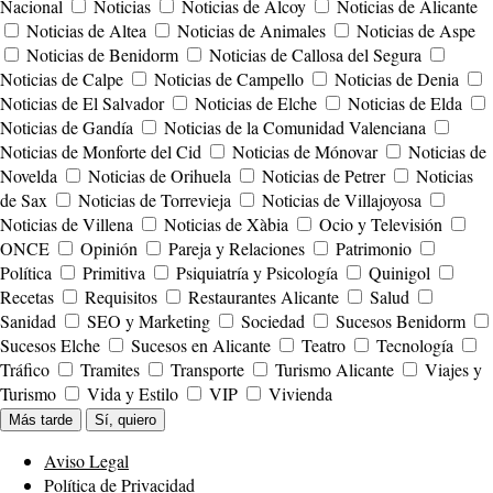
Nacional
Noticias
Noticias de Alcoy
Noticias de Alicante
Noticias de Altea
Noticias de Animales
Noticias de Aspe
Noticias de Benidorm
Noticias de Callosa del Segura
Noticias de Calpe
Noticias de Campello
Noticias de Denia
Noticias de El Salvador
Noticias de Elche
Noticias de Elda
Noticias de Gandía
Noticias de la Comunidad Valenciana
Noticias de Monforte del Cid
Noticias de Mónovar
Noticias de
Novelda
Noticias de Orihuela
Noticias de Petrer
Noticias
de Sax
Noticias de Torrevieja
Noticias de Villajoyosa
Noticias de Villena
Noticias de Xàbia
Ocio y Televisión
ONCE
Opinión
Pareja y Relaciones
Patrimonio
Política
Primitiva
Psiquiatría y Psicología
Quinigol
Recetas
Requisitos
Restaurantes Alicante
Salud
Sanidad
SEO y Marketing
Sociedad
Sucesos Benidorm
Sucesos Elche
Sucesos en Alicante
Teatro
Tecnología
Tráfico
Tramites
Transporte
Turismo Alicante
Viajes y
Turismo
Vida y Estilo
VIP
Vivienda
Más tarde
Sí, quiero
Aviso Legal
Política de Privacidad