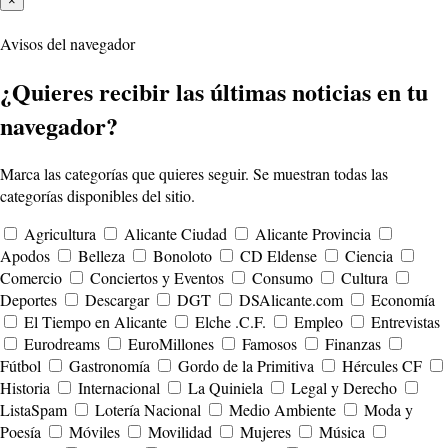
×
Avisos del navegador
¿Quieres recibir las últimas noticias en tu
navegador?
Marca las categorías que quieres seguir. Se muestran todas las
categorías disponibles del sitio.
Agricultura
Alicante Ciudad
Alicante Provincia
Apodos
Belleza
Bonoloto
CD Eldense
Ciencia
Comercio
Conciertos y Eventos
Consumo
Cultura
Deportes
Descargar
DGT
DSAlicante.com
Economía
El Tiempo en Alicante
Elche .C.F.
Empleo
Entrevistas
Eurodreams
EuroMillones
Famosos
Finanzas
Fútbol
Gastronomía
Gordo de la Primitiva
Hércules CF
Historia
Internacional
La Quiniela
Legal y Derecho
ListaSpam
Lotería Nacional
Medio Ambiente
Moda y
Poesía
Móviles
Movilidad
Mujeres
Música