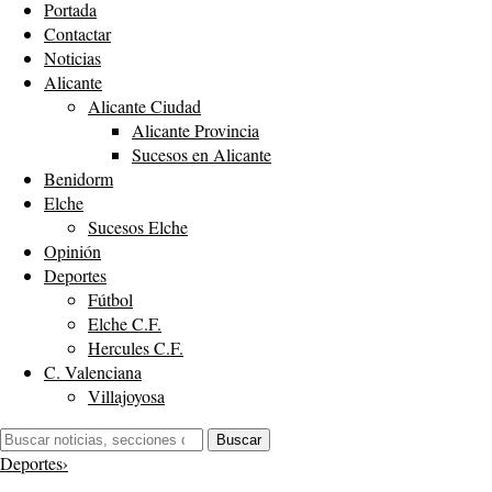
Portada
Contactar
Noticias
Alicante
Alicante Ciudad
Alicante Provincia
Sucesos en Alicante
Benidorm
Elche
Sucesos Elche
Opinión
Deportes
Fútbol
Elche C.F.
Hercules C.F.
C. Valenciana
Villajoyosa
Buscar:
Buscar
Deportes
›