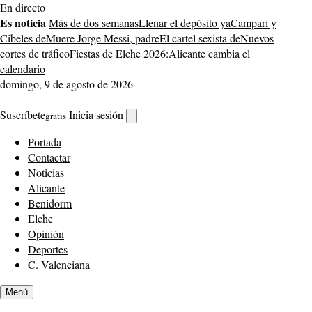
Saltar
En directo
al
Es noticia
Más de dos semanas
Llenar el depósito ya
Campari y
contenido
Cibeles de
Muere Jorge Messi, padre
El cartel sexista de
Nuevos
cortes de tráfico
Fiestas de Elche 2026:
Alicante cambia el
calendario
domingo, 9 de agosto de 2026
Suscríbete
Inicia sesión
gratis
Abrir
buscador
Portada
Contactar
Noticias
Alicante
Benidorm
Elche
Opinión
Deportes
C. Valenciana
Menú