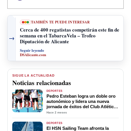
TAMBIÉN TE PUEDE INTERESAR
Cerca de 400 regatistas competirán este fin de
semana en el TabarcaVela – Trofeo
→
Diputación de Alicante
Seguir leyendo
DSAlicante.com
SIGUE LA ACTUALIDAD
Noticias relacionadas
DEPORTES
Pedro Esteban logra un doble oro
autonómico y lidera una nueva
jornada de éxitos del Club Atlético
Novelda Carmencita
Hace 2 meses
DEPORTES
El HSN Sailing Team afronta la