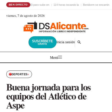
El paro sube en
114 horas tocando la
Benidorm se encamina 
EN DIRECTO
viernes, 7 de agosto de 2026
SUSCRÍBETE
Inicia sesión
GRATIS
Menú
›
DEPORTES
Buena jornada para los
equipos del Atlético de
Aspe