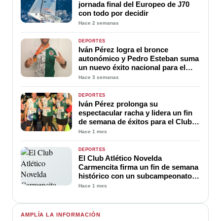
jornada final del Europeo de J70
con todo por decidir
Hace 2 semanas
DEPORTES
Iván Pérez logra el bronce
autonómico y Pedro Esteban suma
un nuevo éxito nacional para el
Club Atlético Novelda Carmencita
Hace 3 semanas
DEPORTES
Iván Pérez prolonga su
espectacular racha y lidera un fin
de semana de éxitos para el Club
Atlético Novelda Carmencita
Hace 1 mes
DEPORTES
El Club Atlético Novelda
Carmencita firma un fin de semana
histórico con un subcampeonato
de España y destacados resultados
Hace 1 mes
nacionales
AMPLÍA LA INFORMACIÓN