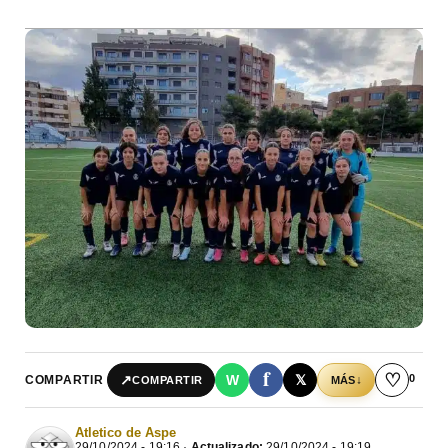
f
♡
0
↗
W
𝕏
COMPARTIR
↓
COMPARTIR
MÁS
Atletico de Aspe
29/10/2024 - 19:16 ·
Actualizado:
29/10/2024 - 19:19