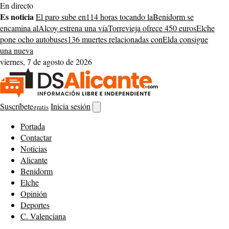
Saltar
En directo
al
Es noticia
El paro sube en
114 horas tocando la
Benidorm se
contenido
encamina al
Alcoy estrena una vía
Torrevieja ofrece 450 euros
Elche
pone ocho autobuses
136 muertes relacionadas con
Elda consigue
una nueva
viernes, 7 de agosto de 2026
Suscríbete
Inicia sesión
gratis
Abrir
buscador
Portada
Contactar
Noticias
Alicante
Benidorm
Elche
Opinión
Deportes
C. Valenciana