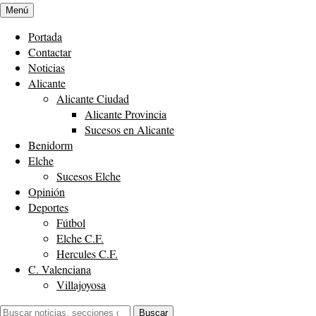
Menú
Portada
Contactar
Noticias
Alicante
Alicante Ciudad
Alicante Provincia
Sucesos en Alicante
Benidorm
Elche
Sucesos Elche
Opinión
Deportes
Fútbol
Elche C.F.
Hercules C.F.
C. Valenciana
Villajoyosa
Buscar:
Buscar