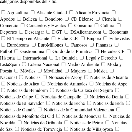
categorías disponibles del sitio.
Agricultura
Alicante Ciudad
Alicante Provincia
Apodos
Belleza
Bonoloto
CD Eldense
Ciencia
Comercio
Conciertos y Eventos
Consumo
Cultura
Deportes
Descargar
DGT
DSAlicante.com
Economía
El Tiempo en Alicante
Elche .C.F.
Empleo
Entrevistas
Eurodreams
EuroMillones
Famosos
Finanzas
Fútbol
Gastronomía
Gordo de la Primitiva
Hércules CF
Historia
Internacional
La Quiniela
Legal y Derecho
ListaSpam
Lotería Nacional
Medio Ambiente
Moda y
Poesía
Móviles
Movilidad
Mujeres
Música
Nacional
Noticias
Noticias de Alcoy
Noticias de Alicante
Noticias de Altea
Noticias de Animales
Noticias de Aspe
Noticias de Benidorm
Noticias de Callosa del Segura
Noticias de Calpe
Noticias de Campello
Noticias de Denia
Noticias de El Salvador
Noticias de Elche
Noticias de Elda
Noticias de Gandía
Noticias de la Comunidad Valenciana
Noticias de Monforte del Cid
Noticias de Mónovar
Noticias de
Novelda
Noticias de Orihuela
Noticias de Petrer
Noticias
de Sax
Noticias de Torrevieja
Noticias de Villajoyosa