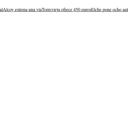
al
Alcoy estrena una vía
Torrevieja ofrece 450 euros
Elche pone ocho au