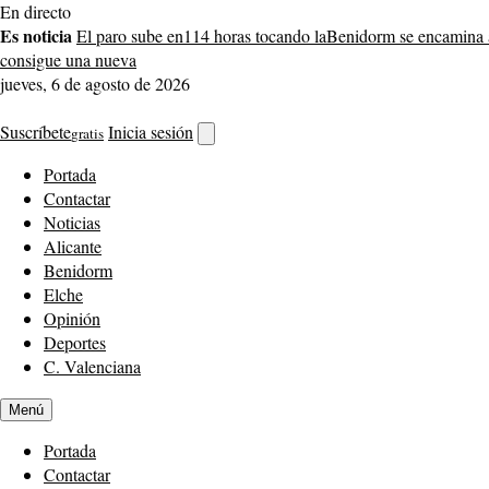
Saltar
En directo
al
Es noticia
El paro sube en
114 horas tocando la
Benidorm se encamina 
contenido
consigue una nueva
jueves, 6 de agosto de 2026
Suscríbete
Inicia sesión
gratis
Abrir
buscador
Portada
Contactar
Noticias
Alicante
Benidorm
Elche
Opinión
Deportes
C. Valenciana
Menú
Portada
Contactar