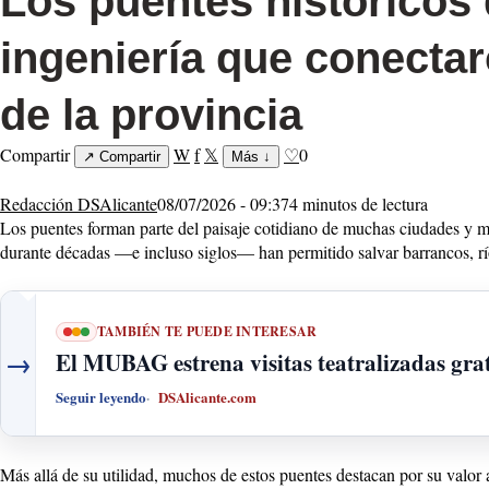
Los puentes históricos 
ingeniería que conectar
de la provincia
Compartir
W
f
𝕏
♡
0
↗
Compartir
Más
↓
Redacción DSAlicante
08/07/2026 - 09:37
4 minutos de lectura
Los puentes forman parte del paisaje cotidiano de muchas ciudades y mun
durante décadas —e incluso siglos— han permitido salvar barrancos, rí
TAMBIÉN TE PUEDE INTERESAR
→
El MUBAG estrena visitas teatralizadas grat
Seguir leyendo
DSAlicante.com
Más allá de su utilidad, muchos de estos puentes destacan por su valor 