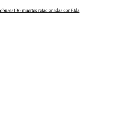
tobuses
136 muertes relacionadas con
Elda