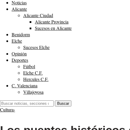
Noticias
Alicante
Alicante Ciudad
Alicante Provincia
Sucesos en Alicante
Benidorm
Elche
Sucesos Elche
Opinión
Deportes
Fútbol
Elche C.F.
Hercules C.F.
C. Valenciana
Villajoyosa
Buscar:
Buscar
Cultura
›