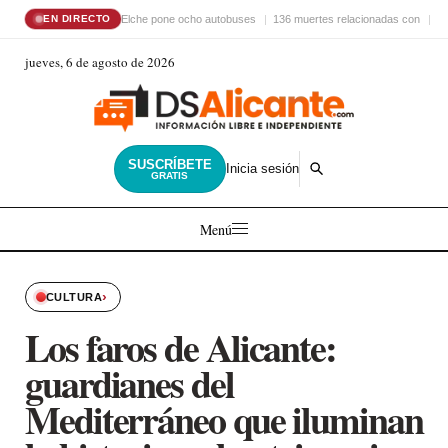
Elche pone ocho autobuses
136 muertes relacionadas con
El
EN DIRECTO
jueves, 6 de agosto de 2026
SUSCRÍBETE
Inicia sesión
GRATIS
Menú
›
CULTURA
Los faros de Alicante:
guardianes del
Mediterráneo que iluminan