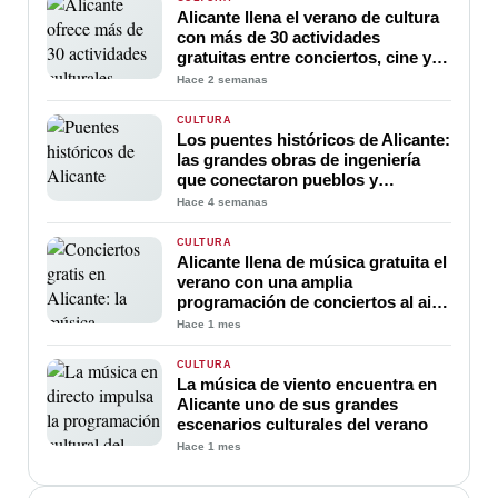
Alicante llena el verano de cultura
con más de 30 actividades
gratuitas entre conciertos, cine y
espectáculos
Hace 2 semanas
CULTURA
Los puentes históricos de Alicante:
las grandes obras de ingeniería
que conectaron pueblos y
marcaron el desarrollo de la
Hace 4 semanas
provincia
CULTURA
Alicante llena de música gratuita el
verano con una amplia
programación de conciertos al aire
libre para todos los públicos
Hace 1 mes
CULTURA
La música de viento encuentra en
Alicante uno de sus grandes
escenarios culturales del verano
Hace 1 mes