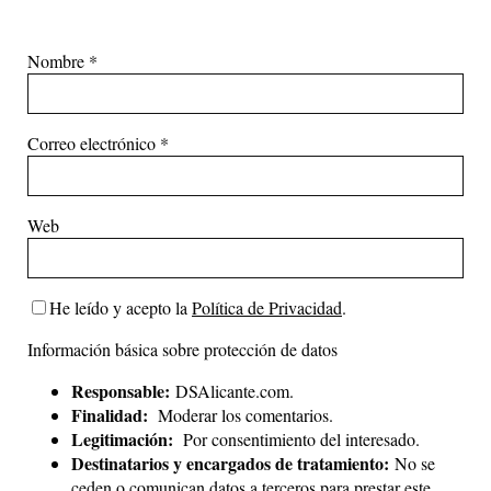
Nombre
*
Correo electrónico
*
Web
He leído y acepto la
Política de Privacidad
.
Información básica sobre protección de datos
Responsable:
DSAlicante.com.
Finalidad:
Moderar los comentarios.
Legitimación:
Por consentimiento del interesado.
Destinatarios y encargados de tratamiento:
No se
ceden o comunican datos a terceros para prestar este