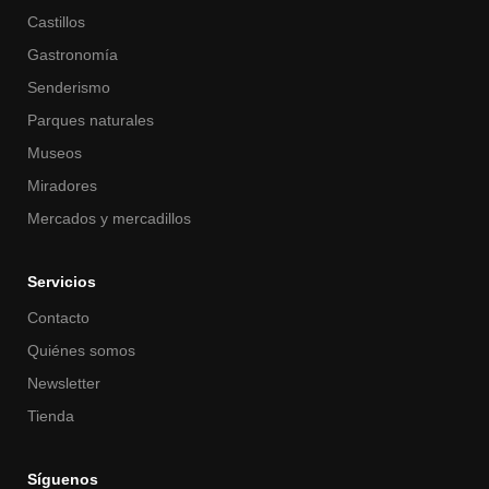
Castillos
Gastronomía
Senderismo
Parques naturales
Museos
Miradores
Mercados y mercadillos
Servicios
Contacto
Quiénes somos
Newsletter
Tienda
Síguenos