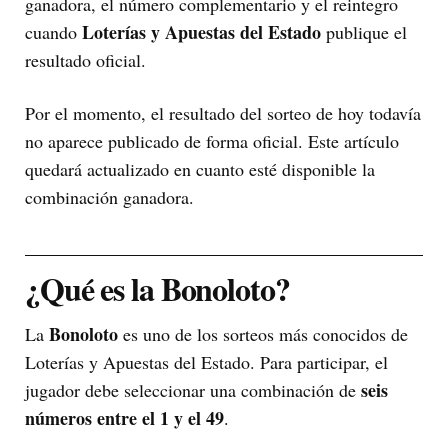
ganadora, el número complementario y el reintegro
Loterías y Apuestas del Estado
cuando
publique el
resultado oficial.
Por el momento, el resultado del sorteo de hoy todavía
no aparece publicado de forma oficial. Este artículo
quedará actualizado en cuanto esté disponible la
combinación ganadora.
¿Qué es la Bonoloto?
Bonoloto
La
es uno de los sorteos más conocidos de
Loterías y Apuestas del Estado. Para participar, el
seis
jugador debe seleccionar una combinación de
números entre el 1 y el 49
.