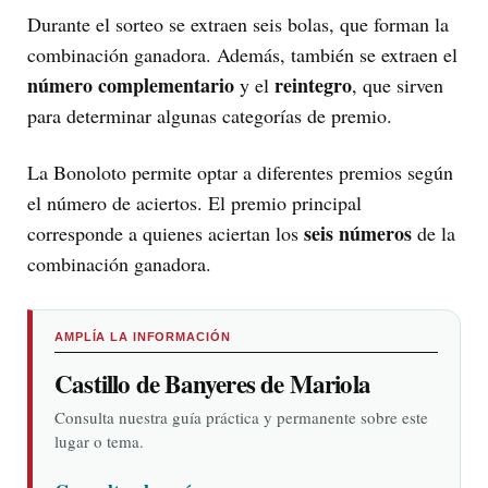
Durante el sorteo se extraen seis bolas, que forman la
combinación ganadora. Además, también se extraen el
número complementario
reintegro
y el
, que sirven
para determinar algunas categorías de premio.
La Bonoloto permite optar a diferentes premios según
el número de aciertos. El premio principal
seis números
corresponde a quienes aciertan los
de la
combinación ganadora.
AMPLÍA LA INFORMACIÓN
Castillo de Banyeres de Mariola
Consulta nuestra guía práctica y permanente sobre este
lugar o tema.