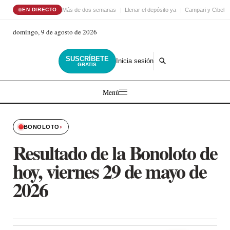
Más de dos semanas
Llenar el depósito ya
Campari y Cibele
EN DIRECTO
domingo, 9 de agosto de 2026
SUSCRÍBETE
Inicia sesión
GRATIS
Menú
›
BONOLOTO
Resultado de la Bonoloto de
hoy, viernes 29 de mayo de
2026