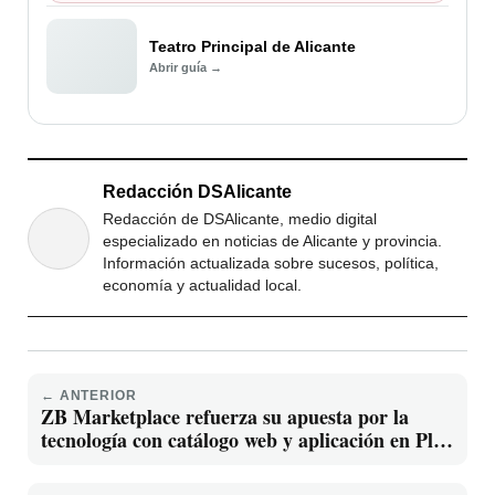
Teatro Principal de Alicante
Abrir guía →
Redacción DSAlicante
Redacción de DSAlicante, medio digital
especializado en noticias de Alicante y provincia.
Información actualizada sobre sucesos, política,
economía y actualidad local.
← ANTERIOR
ZB Marketplace refuerza su apuesta por la
tecnología con catálogo web y aplicación en Play
Store