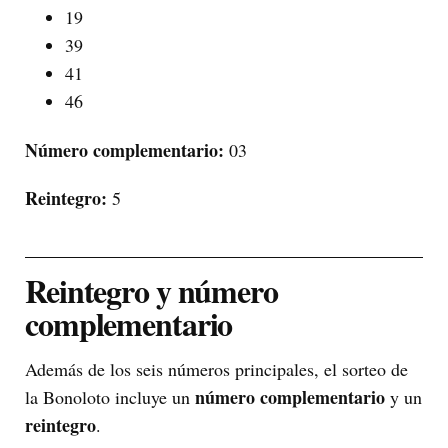
19
39
41
46
Número complementario:
03
Reintegro:
5
Reintegro y número
complementario
Además de los seis números principales, el sorteo de
número complementario
la Bonoloto incluye un
y un
reintegro
.