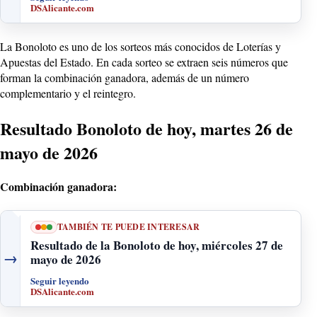
DSAlicante.com
La Bonoloto es uno de los sorteos más conocidos de Loterías y
Apuestas del Estado. En cada sorteo se extraen seis números que
forman la combinación ganadora, además de un número
complementario y el reintegro.
Resultado Bonoloto de hoy, martes 26 de
mayo de 2026
Combinación ganadora:
TAMBIÉN TE PUEDE INTERESAR
Resultado de la Bonoloto de hoy, miércoles 27 de
→
mayo de 2026
Seguir leyendo
DSAlicante.com