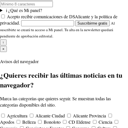
i
¿Qué es Mi panel?
Acepto recibir comunicaciones de DSAlicante y la política de
privacidad.
Al
Suscribirme gratis
suscribirte se creará tu acceso a Mi panel. Tu alta en la newsletter quedará
pendiente de aprobación editorial.
↑
×
Avisos del navegador
¿Quieres recibir las últimas noticias en tu
navegador?
Marca las categorías que quieres seguir. Se muestran todas las
categorías disponibles del sitio.
Agricultura
Alicante Ciudad
Alicante Provincia
Apodos
Belleza
Bonoloto
CD Eldense
Ciencia