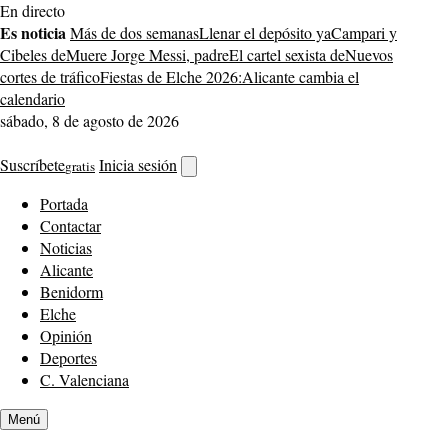
Saltar
En directo
al
Es noticia
Más de dos semanas
Llenar el depósito ya
Campari y
contenido
Cibeles de
Muere Jorge Messi, padre
El cartel sexista de
Nuevos
cortes de tráfico
Fiestas de Elche 2026:
Alicante cambia el
calendario
sábado, 8 de agosto de 2026
Suscríbete
Inicia sesión
gratis
Abrir
buscador
Portada
Contactar
Noticias
Alicante
Benidorm
Elche
Opinión
Deportes
C. Valenciana
Menú