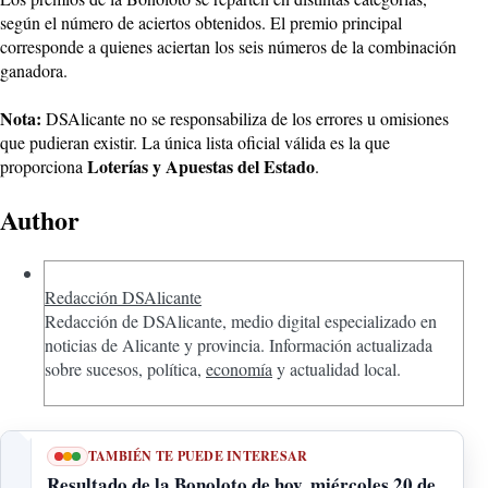
según el número de aciertos obtenidos. El premio principal
corresponde a quienes aciertan los seis números de la combinación
ganadora.
Nota:
DSAlicante no se responsabiliza de los errores u omisiones
que pudieran existir. La única lista oficial válida es la que
Loterías y Apuestas del Estado
proporciona
.
Author
Redacción DSAlicante
Redacción de DSAlicante, medio digital especializado en
noticias de Alicante y provincia. Información actualizada
sobre sucesos, política,
economía
y actualidad local.
TAMBIÉN TE PUEDE INTERESAR
Resultado de la Bonoloto de hoy, miércoles 20 de