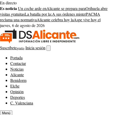
Saltar
En directo
al
Es noticia
Un coche arde en
Alicante se prepara para
Orihuela abre
contenido
visitas gratuitas
La batalla por la
¡A sus órdenes mister
PACMA
reclama una normativa
Alicante celebra hoy la
Aspe vive hoy el
jueves, 6 de agosto de 2026
Suscríbete
Inicia sesión
gratis
Abrir
buscador
Portada
Contactar
Noticias
Alicante
Benidorm
Elche
Opinión
Deportes
C. Valenciana
Menú