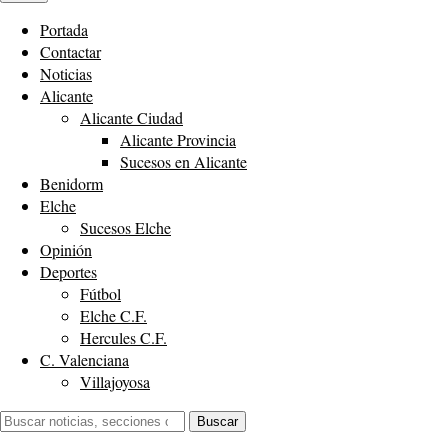
Portada
Contactar
Noticias
Alicante
Alicante Ciudad
Alicante Provincia
Sucesos en Alicante
Benidorm
Elche
Sucesos Elche
Opinión
Deportes
Fútbol
Elche C.F.
Hercules C.F.
C. Valenciana
Villajoyosa
Buscar:
Buscar