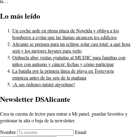
la…
Lo más leído
Un coche arde en plena plaza de Novelda y obliga a los
bomberos a evitar que las llamas alcancen los edificios
Alicante se prepara para un eclipse solar casi total: a qué hora
será y los mejores lugares para verlo
Orihuela abre visitas gratuitas al MUDIC para familias con
niños con autismo y cáncer: fechas y cómo participar
La batalla por la primera línea de playa en Torrevieja
empieza antes de las seis de la mañana
¡A sus órdenes mister algoritmo!
Newsletter DSAlicante
Crea tu cuenta de lector para entrar a Mi panel, guardar favoritos y
gestionar tu alta o baja de la newsletter.
Nombre
Email