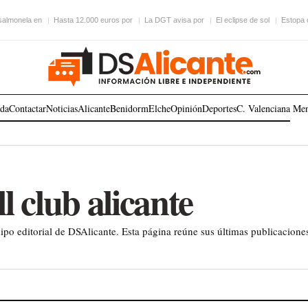
 salmonela en
Hasta 12.000 euros por
La DGT avisa por
El eclipse de sol
Estopa 
ada
Contactar
Noticias
Alicante
Benidorm
Elche
Opinión
Deportes
C. Valenciana
Me
ll club alicante
po editorial de DSAlicante. Esta página reúne sus últimas publicaciones