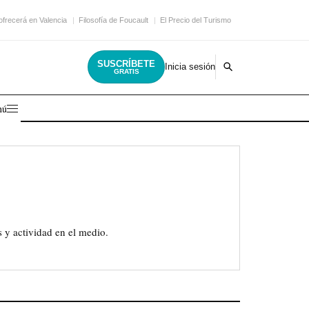
ofrecerá en Valencia
Filosofía de Foucault
El Precio del Turismo
SUSCRÍBETE
Inicia sesión
GRATIS
nú
 y actividad en el medio.