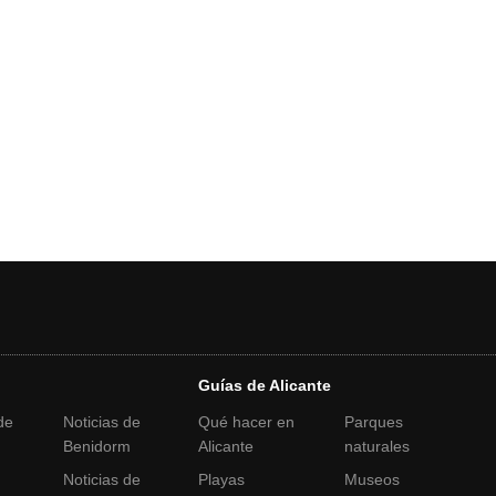
Guías de Alicante
de
Noticias de
Qué hacer en
Parques
Benidorm
Alicante
naturales
Noticias de
Playas
Museos