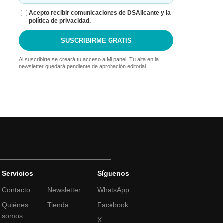
Acepto recibir comunicaciones de DSAlicante y la
política de privacidad.
SUSCRIBIRME GRATIS
Al suscribirte se creará tu acceso a Mi panel. Tu alta en la
newsletter quedará pendiente de aprobación editorial.
Servicios
Síguenos
Contacto
Newsletter
WhatsApp
Quiénes
Tienda
Facebook
somos
X