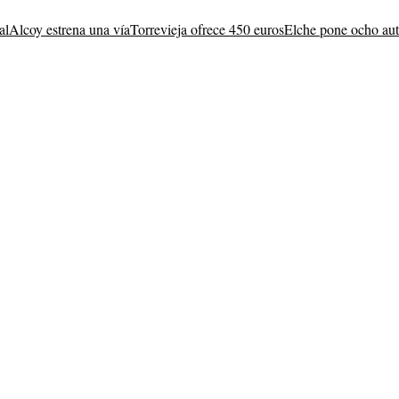
al
Alcoy estrena una vía
Torrevieja ofrece 450 euros
Elche pone ocho au