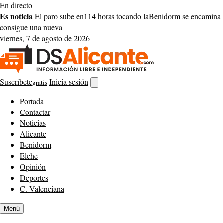
Saltar
En directo
al
Es noticia
El paro sube en
114 horas tocando la
Benidorm se encamina 
contenido
consigue una nueva
viernes, 7 de agosto de 2026
Suscríbete
Inicia sesión
gratis
Abrir
buscador
Portada
Contactar
Noticias
Alicante
Benidorm
Elche
Opinión
Deportes
C. Valenciana
Menú