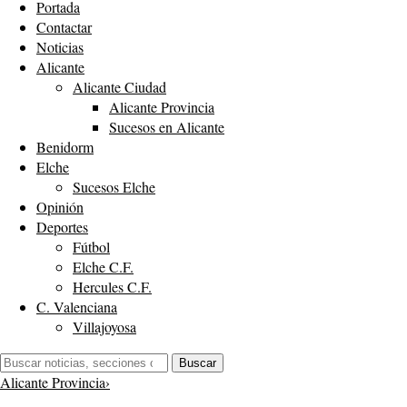
Portada
Contactar
Noticias
Alicante
Alicante Ciudad
Alicante Provincia
Sucesos en Alicante
Benidorm
Elche
Sucesos Elche
Opinión
Deportes
Fútbol
Elche C.F.
Hercules C.F.
C. Valenciana
Villajoyosa
Buscar:
Buscar
Alicante Provincia
›