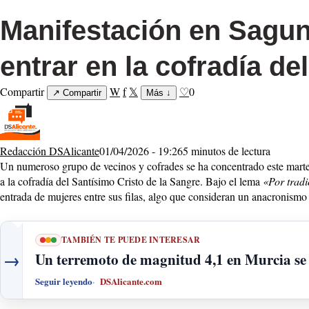
Manifestación en Sagun
entrar en la cofradía de
Compartir
W
f
𝕏
♡
0
↗
Compartir
Más
↓
Redacción DSAlicante
01/04/2026 - 19:26
5 minutos de lectura
Un numeroso grupo de vecinos y cofrades se ha concentrado este martes
a la cofradía del Santísimo Cristo de la Sangre. Bajo el lema
«Por tradi
entrada de mujeres entre sus filas, algo que consideran un anacronismo
TAMBIÉN TE PUEDE INTERESAR
→
Un terremoto de magnitud 4,1 en Murcia se d
Seguir leyendo
DSAlicante.com